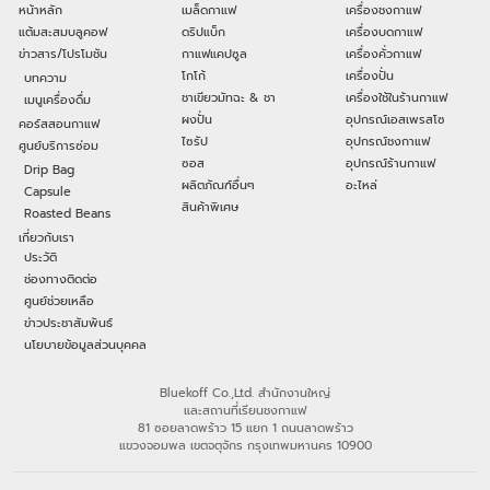
หน้าหลัก
เมล็ดกาแฟ
เครื่องชงกาแฟ
แต้มสะสมบลูคอฟ
ดริปแบ็ก
เครื่องบดกาแฟ
ข่าวสาร/โปรโมชัน
กาแฟแคปซูล
เครื่องคั่วกาแฟ
โกโก้
เครื่องปั่น
บทความ
ชาเขียวมัทฉะ & ชา
เครื่องใช้ในร้านกาแฟ
เมนูเครื่องดื่ม
ผงปั่น
อุปกรณ์เอสเพรสโซ
คอร์สสอนกาแฟ
ไซรัป
อุปกรณ์ชงกาแฟ
ศูนย์บริการซ่อม
ซอส
อุปกรณ์ร้านกาแฟ
Drip Bag
ผลิตภัณฑ์อื่นๆ
อะไหล่
Capsule
สินค้าพิเศษ
Roasted Beans
เกี่ยวกับเรา
ประวัติ
ช่องทางติดต่อ
ศูนย์ช่วยเหลือ
ข่าวประชาสัมพันธ์
นโยบายข้อมูลส่วนบุคคล
Bluekoff Co.,Ltd. สำนักงานใหญ่
และสถานที่เรียนชงกาแฟ
81 ซอยลาดพร้าว 15 แยก 1 ถนนลาดพร้าว
แขวงจอมพล เขตจตุจักร กรุงเทพมหานคร 10900