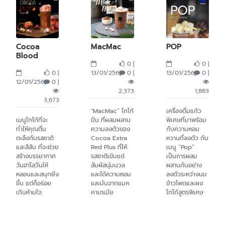
Cocoa
MacMac
POP
Blood
0 |
0 |
0 |
13/01/2565
0 |
13/01/2565
0 |
12/01/2565
0 |
2,373
1,883
3,673
"MacMac” โกโก้
เครื่องดื่มแก้ว
เมนูโกโก้ที่จะ
ปั่น ที่ผสมผสาน
พิเศษที่มาพร้อม
ทำให้คุณตื่น
ความลงตัวของ
กับความหอม
ตะลึงกับรสชาติ
Cocoa Extra
หวานที่ลงตัว กับ
และสีสัน ที่จะช่วย
Red Plus ที่ให้
เมนู “Pop”
สร้างบรรยากาศ
รสชาติเข้มแต่
เป็นการผสม
วันฮาโลวีนให้
สัมผัสนุ่มนวล
ผสานกันอย่าง
หลอนและสนุกยิ่ง
และได้ความหอม
ลงตัวระหว่างนม
ขึ้น แต่ก็อร่อย
และมันจากแมค
ข้าวโพดและผง
เกินห้ามใจ
คาเดเมีย
โกโก้สูตรพิเศษ