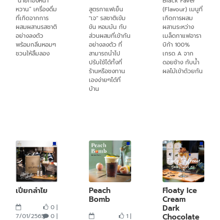
"นายทองหน้า
Black Faver
หวาน” เครื่องดื่ม
สูตรกาแฟเย็น
(Flavour) เมนูที่
ที่เกิดจากการ
"เจ" รสชาติเข้ม
เกิดการผสม
ผสมผสานรสชาติ
ข้น หอมมัน กับ
ผสานระหว่าง
อย่างลงตัว
ส่วนผสมที่เข้ากัน
เมล็ดกาแฟอารา
พร้อมกลิ่นหอมๆ
อย่างลงตัว ที่
บิก้า 100%
ชวนให้ลิ้มลอง
สามารถนำไป
เกรด A จาก
ปรับใช้ได้ทั้งที่
ดอยช้าง กับน้ำ
ร้านหรือชงทาน
ผลไม้เข้าด้วยกัน
เองง่ายๆได้ที่
บ้าน
เปียกลำไย
Peach
Floaty Ice
Bomb
Cream
0 |
Dark
7/01/2565
0 |
1 |
Chocolate