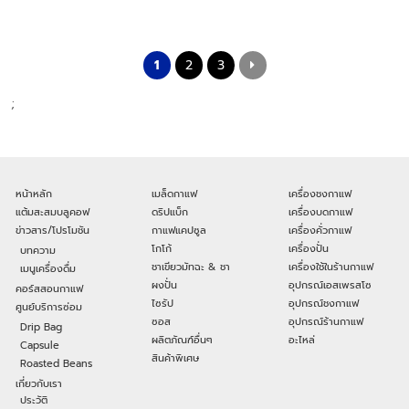
1
2
3
;
หน้าหลัก
เมล็ดกาแฟ
เครื่องชงกาแฟ
แต้มสะสมบลูคอฟ
ดริปแบ็ก
เครื่องบดกาแฟ
ข่าวสาร/โปรโมชัน
กาแฟแคปซูล
เครื่องคั่วกาแฟ
โกโก้
เครื่องปั่น
บทความ
ชาเขียวมัทฉะ & ชา
เครื่องใช้ในร้านกาแฟ
เมนูเครื่องดื่ม
ผงปั่น
อุปกรณ์เอสเพรสโซ
คอร์สสอนกาแฟ
ไซรัป
อุปกรณ์ชงกาแฟ
ศูนย์บริการซ่อม
ซอส
อุปกรณ์ร้านกาแฟ
Drip Bag
ผลิตภัณฑ์อื่นๆ
อะไหล่
Capsule
สินค้าพิเศษ
Roasted Beans
เกี่ยวกับเรา
ประวัติ