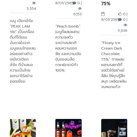
8/01/2565
0 |
75%
5,554
6,153
0 |
8/01/2565
0 |
เมนู เปียกลำไย
“PEAK LAM
“Peach bomb”
5,638
YAI” เป็นเครื่อง
เมนูที่ผสมผสาน
ดื่มที่ได้แรง
ความลงตัว
บันดาลใจจาก
ระหว่างรสชาติ
“Floaty Ice
เมนูขนมไทยแสน
หอมหวานของ
Cream Dark
อร่อยอย่างข้าว
พีช และความเข้ม
Chocolate
เหนียวเปียก
ข้นของเมล็ด
75%” การผสม
ลำไย ที่นำเสนอ
กาแฟอาราบิก้า
ผสานรสชาติที่
ความเป็นไทย
100%
ลงตัวได้อย่างมี
ออกมาได้อย่าง
สีสัน ให้คุณรู้สึก
ยอดเยี่ยม
สนุก เพลิดเพลิน
จนหมดแก้ว!