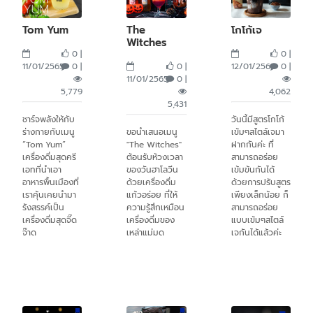
Tom Yum
The
โกโก้เจ
Witches
0 |
0 |
11/01/2565
0 |
0 |
12/01/2565
0 |
11/01/2565
0 |
5,779
4,062
5,431
ชาร์จพลังให้กับ
วันนี้มีสูตรโกโก้
ร่างกายกับเมนู
ขอนำเสนอเมนู
เข้มๆสไตล์เจมา
“Tom Yum”
"The Witches"
ฝากกันค่ะ ที่
เครื่องดื่มสุดครี
ต้อนรับห้วงเวลา
สามารถอร่อย
เอทที่นำเอา
ของวันฮาโลวีน
เข้มข้นกันได้
อาหารพื้นเมืองที่
ด้วยเครื่องดื่ม
ด้วยการปรับสูตร
เราคุ้นเคยนำมา
แก้วอร่อย ที่ให้
เพียงเล็กน้อย ก็
รังสรรค์เป็น
ความรู้สึกเหมือน
สามารถอร่อย
เครื่องดื่มสุดจี๊ด
เครื่องดื่มของ
แบบเข้มๆสไตล์
จ๊าด
เหล่าแม่มด
เจกันได้แล้วค่ะ