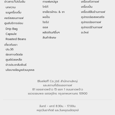
ข่าวสาร/โปรโมชัน
กาแฟแคปซูล
เครื่องคั่วกาแฟ
โกโก้
เครื่องปั่น
บทความ
ชาเขียวมัทฉะ & ชา
เครื่องใช้ในร้านกาแฟ
เมนูเครื่องดื่ม
ผงปั่น
อุปกรณ์เอสเพรสโซ
คอร์สสอนกาแฟ
ไซรัป
อุปกรณ์ชงกาแฟ
ศูนย์บริการซ่อม
ซอส
อุปกรณ์ร้านกาแฟ
Drip Bag
ผลิตภัณฑ์อื่นๆ
อะไหล่
Capsule
สินค้าพิเศษ
Roasted Beans
เกี่ยวกับเรา
ประวัติ
ช่องทางติดต่อ
ศูนย์ช่วยเหลือ
ข่าวประชาสัมพันธ์
นโยบายข้อมูลส่วนบุคคล
Bluekoff Co.,Ltd. สำนักงานใหญ่
และสถานที่เรียนชงกาแฟ
81 ซอยลาดพร้าว 15 แยก 1 ถนนลาดพร้าว
แขวงจอมพล เขตจตุจักร กรุงเทพมหานคร 10900
จันทร์ - เสาร์ 8:30น. - 17:00น.
หยุดวันอาทิตย์ และวันหยุดนขัตฤกษ์