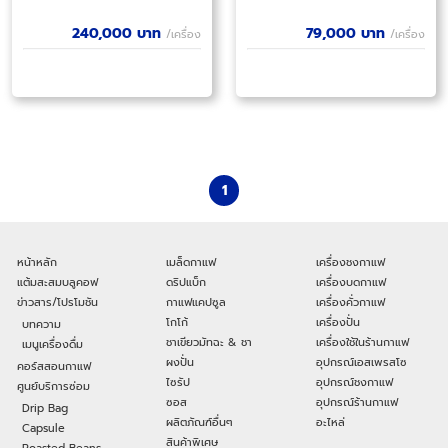
240,000
บาท
79,000
บาท
/เครื่อง
/เครื่อง
1
หน้าหลัก
เมล็ดกาแฟ
เครื่องชงกาแฟ
แต้มสะสมบลูคอฟ
ดริปแบ็ก
เครื่องบดกาแฟ
ข่าวสาร/โปรโมชัน
กาแฟแคปซูล
เครื่องคั่วกาแฟ
โกโก้
เครื่องปั่น
บทความ
ชาเขียวมัทฉะ & ชา
เครื่องใช้ในร้านกาแฟ
เมนูเครื่องดื่ม
ผงปั่น
อุปกรณ์เอสเพรสโซ
คอร์สสอนกาแฟ
ไซรัป
อุปกรณ์ชงกาแฟ
ศูนย์บริการซ่อม
ซอส
อุปกรณ์ร้านกาแฟ
Drip Bag
ผลิตภัณฑ์อื่นๆ
อะไหล่
Capsule
สินค้าพิเศษ
Roasted Beans