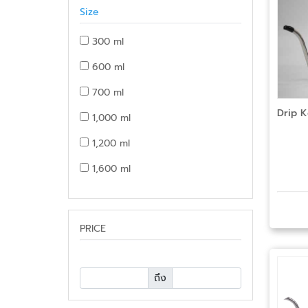
Size
300 ml
600 ml
700 ml
Drip K
1,000 ml
1,200 ml
1,600 ml
PRICE
ถึง