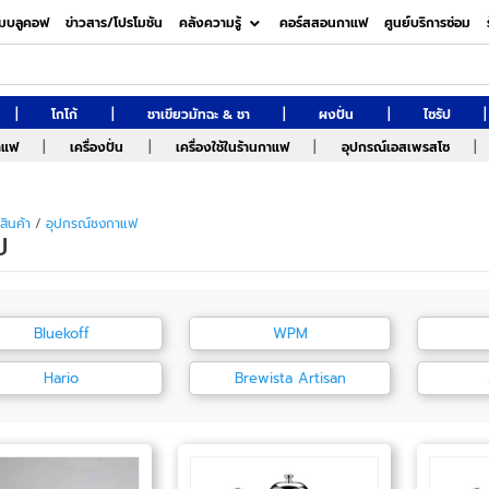
มบลูคอฟ
ข่าวสาร/โปรโมชัน
คลังความรู้
คอร์สสอนกาแฟ
ศูนย์บริการซ่อม
|
|
|
|
|
โกโก้
ชาเขียวมัทฉะ & ชา
ผงปั่น
ไซรัป
|
|
|
|
กาแฟ
เครื่องปั่น
เครื่องใช้ในร้านกาแฟ
อุปกรณ์เอสเพรสโซ
สินค้า
/
อุปกรณ์ชงกาแฟ
ป
Bluekoff
WPM
Hario
Brewista Artisan