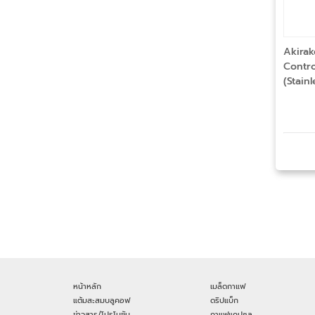
Akirak
Contro
(Stainl
หน้าหลัก
เมล็ดกาแฟ
แต้มสะสมบลูคอฟ
ดริปแบ็ก
ข่าวสาร/โปรโมชัน
กาแฟแคปซูล