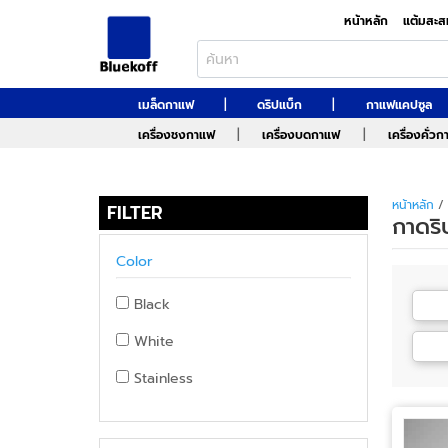
หน้าหลัก
แต้มสะส
|
|
เมล็ดกาแฟ
ดริปแบ็ก
กาแฟแคปซูล
|
|
เครื่องชงกาแฟ
เครื่องบดกาแฟ
เครื่องคั่ว
หน้าหลัก
/
FILTER
กาดริ
Color
Black
White
Stainless