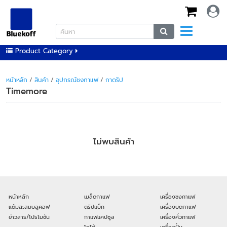
Product Category
หน้าหลัก
/
สินค้า
/
อุปกรณ์ชงกาแฟ
/
กาดริป
Timemore
ไม่พบสินค้า
หน้าหลัก
เมล็ดกาแฟ
เครื่องชงกาแฟ
แต้มสะสมบลูคอฟ
ดริปแบ็ก
เครื่องบดกาแฟ
ข่าวสาร/โปรโมชัน
กาแฟแคปซูล
เครื่องคั่วกาแฟ