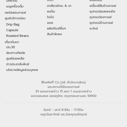
โกโก้
เครื่องปั่น
บทความ
ชาเขียวมัทฉะ & ชา
เครื่องใช้ในร้านกาแฟ
เมนูเครื่องดื่ม
ผงปั่น
อุปกรณ์เอสเพรสโซ
คอร์สสอนกาแฟ
ไซรัป
อุปกรณ์ชงกาแฟ
ศูนย์บริการซ่อม
ซอส
อุปกรณ์ร้านกาแฟ
Drip Bag
ผลิตภัณฑ์อื่นๆ
อะไหล่
Capsule
สินค้าพิเศษ
Roasted Beans
เกี่ยวกับเรา
ประวัติ
ช่องทางติดต่อ
ศูนย์ช่วยเหลือ
ข่าวประชาสัมพันธ์
นโยบายข้อมูลส่วนบุคคล
Bluekoff Co.,Ltd. สำนักงานใหญ่
และสถานที่เรียนชงกาแฟ
81 ซอยลาดพร้าว 15 แยก 1 ถนนลาดพร้าว
แขวงจอมพล เขตจตุจักร กรุงเทพมหานคร 10900
จันทร์ - เสาร์ 8:30น. - 17:00น.
หยุดวันอาทิตย์ และวันหยุดนขัตฤกษ์