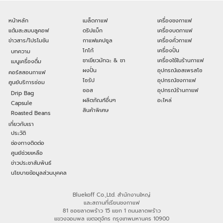
หน้าหลัก
เมล็ดกาแฟ
เครื่องชงกาแฟ
แต้มสะสมบลูคอฟ
ดริปแบ็ก
เครื่องบดกาแฟ
ข่าวสาร/โปรโมชัน
กาแฟแคปซูล
เครื่องคั่วกาแฟ
โกโก้
เครื่องปั่น
บทความ
ชาเขียวมัทฉะ & ชา
เครื่องใช้ในร้านกาแฟ
เมนูเครื่องดื่ม
ผงปั่น
อุปกรณ์เอสเพรสโซ
คอร์สสอนกาแฟ
ไซรัป
อุปกรณ์ชงกาแฟ
ศูนย์บริการซ่อม
ซอส
อุปกรณ์ร้านกาแฟ
Drip Bag
ผลิตภัณฑ์อื่นๆ
อะไหล่
Capsule
สินค้าพิเศษ
Roasted Beans
เกี่ยวกับเรา
ประวัติ
ช่องทางติดต่อ
ศูนย์ช่วยเหลือ
ข่าวประชาสัมพันธ์
นโยบายข้อมูลส่วนบุคคล
Bluekoff Co.,Ltd. สำนักงานใหญ่
และสถานที่เรียนชงกาแฟ
81 ซอยลาดพร้าว 15 แยก 1 ถนนลาดพร้าว
แขวงจอมพล เขตจตุจักร กรุงเทพมหานคร 10900