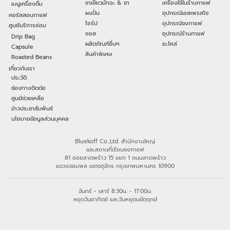
ชาเขียวมัทฉะ & ชา
เครื่องใช้ในร้านกาแฟ
เมนูเครื่องดื่ม
ผงปั่น
อุปกรณ์เอสเพรสโซ
คอร์สสอนกาแฟ
ไซรัป
อุปกรณ์ชงกาแฟ
ศูนย์บริการซ่อม
ซอส
อุปกรณ์ร้านกาแฟ
Drip Bag
ผลิตภัณฑ์อื่นๆ
อะไหล่
Capsule
สินค้าพิเศษ
Roasted Beans
เกี่ยวกับเรา
ประวัติ
ช่องทางติดต่อ
ศูนย์ช่วยเหลือ
ข่าวประชาสัมพันธ์
นโยบายข้อมูลส่วนบุคคล
Bluekoff Co.,Ltd. สำนักงานใหญ่
และสถานที่เรียนชงกาแฟ
81 ซอยลาดพร้าว 15 แยก 1 ถนนลาดพร้าว
แขวงจอมพล เขตจตุจักร กรุงเทพมหานคร 10900
จันทร์ - เสาร์ 8:30น. - 17:00น.
หยุดวันอาทิตย์ และวันหยุดนขัตฤกษ์