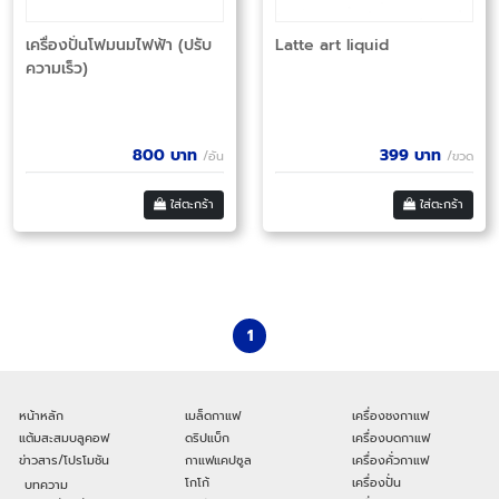
เครื่องปั่นโฟมนมไฟฟ้า (ปรับ
Latte art liquid
ความเร็ว)
800
บาท
399
บาท
/อัน
/ขวด
ใส่ตะกร้า
ใส่ตะกร้า
1
หน้าหลัก
เมล็ดกาแฟ
เครื่องชงกาแฟ
แต้มสะสมบลูคอฟ
ดริปแบ็ก
เครื่องบดกาแฟ
ข่าวสาร/โปรโมชัน
กาแฟแคปซูล
เครื่องคั่วกาแฟ
โกโก้
เครื่องปั่น
บทความ