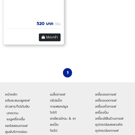
520
บาท
/อัน
ใส่ตะกร้า
1
หน้าหลัก
เมล็ดกาแฟ
เครื่องชงกาแฟ
แต้มสะสมบลูคอฟ
ดริปแบ็ก
เครื่องบดกาแฟ
ข่าวสาร/โปรโมชัน
กาแฟแคปซูล
เครื่องคั่วกาแฟ
โกโก้
เครื่องปั่น
บทความ
ชาเขียวมัทฉะ & ชา
เครื่องใช้ในร้านกาแฟ
เมนูเครื่องดื่ม
ผงปั่น
อุปกรณ์เอสเพรสโซ
คอร์สสอนกาแฟ
ไซรัป
อุปกรณ์ชงกาแฟ
ศูนย์บริการซ่อม