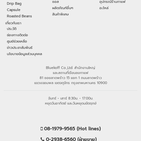
ซอส
อุปกรณ์ร้านกาแฟ
Drip Bag
ผลิตภัณฑ์อื่นๆ
อะไหล่
Capsule
สินค้าพิเศษ
Roasted Beans
เกี่ยวกับเรา
ประวัติ
ช่องทางติดต่อ
ศูนย์ช่วยเหลือ
ข่าวประชาสัมพันธ์
นโยบายข้อมูลส่วนบุคคล
Bluekoff Co.,Ltd. สำนักงานใหญ่
และสถานที่เรียนชงกาแฟ
81 ซอยลาดพร้าว 15 แยก 1 ถนนลาดพร้าว
แขวงจอมพล เขตจตุจักร กรุงเทพมหานคร 10900
จันทร์ - เสาร์ 8:30น. - 17:00น.
หยุดวันอาทิตย์ และวันหยุดนขัตฤกษ์
08-1979-9565 (Hot lines)
0-2938-6560 (ฝ่ายขาย)