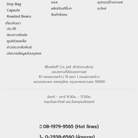
ซอส
อุปกรณ์ร้านกาแฟ
Drip Bag
ผลิตภัณฑ์อื่นๆ
อะไหล่
Capsule
สินค้าพิเศษ
Roasted Beans
เกี่ยวกับเรา
ประวัติ
ช่องทางติดต่อ
ศูนย์ช่วยเหลือ
ข่าวประชาสัมพันธ์
นโยบายข้อมูลส่วนบุคคล
Bluekoff Co.,Ltd. สำนักงานใหญ่
และสถานที่เรียนชงกาแฟ
81 ซอยลาดพร้าว 15 แยก 1 ถนนลาดพร้าว
แขวงจอมพล เขตจตุจักร กรุงเทพมหานคร 10900
จันทร์ - เสาร์ 8:30น. - 17:00น.
หยุดวันอาทิตย์ และวันหยุดนขัตฤกษ์
08-1979-9565 (Hot lines)
0-2938-6560 (ฝ่ายขาย)