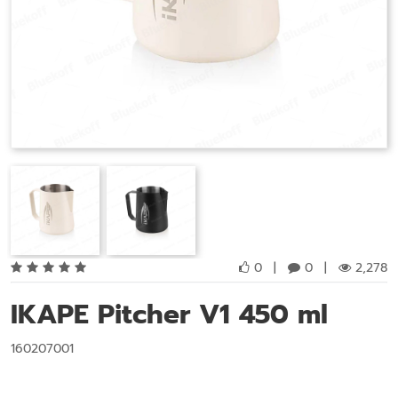
0
|
0
|
2,278
IKAPE Pitcher V1 450 ml
160207001