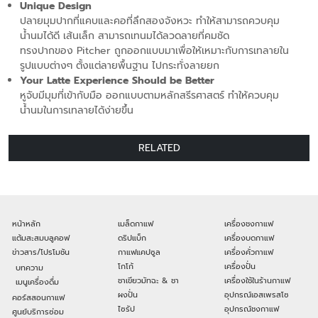
Unique Design
ปลายมุมปากที่แคบและคอที่ลึกสองจังหวะ ทำให้สามารถควบคุม
น้ำนมได้ดี เส้นเล็ก สามารถเทนมได้ลวดลายที่คมชัด
ทรงปากของ Pitcher ถูกออกแบบมาเพื่อให้เหมาะกับการเทลายใน
รูปแบบต่างๆ ตั้งแต่ลายพื้นฐาน ไปกระทั่งลายยก
Your Latte Experience Should be Better
หูจับมีมุมที่เข้ากับมือ ออกแบบตามหลักสรีรศาสตร์ ทำให้ควบคุม
น้ำนมในการเทลายได้ง่ายขึ้น
RELATED
หน้าหลัก
เมล็ดกาแฟ
เครื่องชงกาแฟ
แต้มสะสมบลูคอฟ
ดริปแบ็ก
เครื่องบดกาแฟ
ข่าวสาร/โปรโมชัน
กาแฟแคปซูล
เครื่องคั่วกาแฟ
โกโก้
เครื่องปั่น
บทความ
ชาเขียวมัทฉะ & ชา
เครื่องใช้ในร้านกาแฟ
เมนูเครื่องดื่ม
ผงปั่น
อุปกรณ์เอสเพรสโซ
คอร์สสอนกาแฟ
ไซรัป
อุปกรณ์ชงกาแฟ
ศูนย์บริการซ่อม