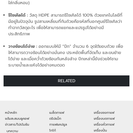
ใส่กลิ่นหอม)
รีไซเคิลได้ :
วัสดุ HDPE สามารถรีไซเคิลได้ 100% ด้วยเทคโนโลยีที่
มีอยู่ในปัจจุบัน รูปสามเหลี่ยมที่ก้นถ้วยคือรหัสที่บอกศูนย์รีไซเคิลว่า
ทำจากวัสดุอะไร เพื่อให้สามารถแยกและแปรรูปได้อย่างมี
ประสิทธิภาพ
วางซ้อนได้ง่าย :
ออกแบบให้มี “ปีก” จำนวน 6 จุดใต้ขอบถ้วย เพื่อ
ให้สามารถวางซ้อนได้อย่างมั่นคง ประหยัดพื้นที่จัดเก็บ และขนย้าย
ได้ง่าย และเมื่อคว่ำถ้วยซ้อนกันหลังล้าง ปีกเหล่านี้ยังช่วยให้ชาม
ระบายน้ำและแห้งได้อย่างหมดจด
RELATED
หน้าหลัก
เมล็ดกาแฟ
เครื่องชงกาแฟ
แต้มสะสมบลูคอฟ
ดริปแบ็ก
เครื่องบดกาแฟ
ข่าวสาร/โปรโมชัน
กาแฟแคปซูล
เครื่องคั่วกาแฟ
โกโก้
เครื่องปั่น
บทความ