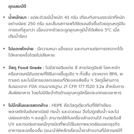
คุณสมบัติ
น้ำหนักเบา :
แต่ละถ้วยมีน้ำหนัก 43 กรัม เทียบกับชามเซรามิกที่หนัก
อย่างน้อย 250 กรัม และลิ้มรสกาแฟได้ชัดเจนยิ่งขึ้นด้วยอุณหภูมิใน
การชงที่สูงกว่า เนื่องจากถ้วยจะดูดอุณหภูมิน้ำได้เพียง 5°C เมื่อ
เติมน้ำร้อน
ไม่แตกหักง่าย
: มีความหนา แข็งแรง และทนทานต่อการตกจากโต๊ะ
ได้หลายครั้งโดยไม่เสียหาย
วัสดุ Food Grade :
ไม่มีสารเติมแต่ง สี สารก่อภูมิแพ้ โลหะหนัก
หรือสารเคมีอันตรายที่ใช้ในการขึ้นรูปใด ๆ ทั้งสิ้น ปราศจาก BPA, พ
ทาเลต และไม่มีสารแปลกปลอมที่ต้องสงสัยอื่น ๆ วัสดุนี้ผ่านการ
รับรองจาก FDA ตามมาตรฐาน 21 CFR 177.1520 3.2a สำหรับการ
สัมผัสอาหาร โดยไม่มีข้อจำกัดด้านอุณหภูมิหรือประเภทของอาหาร
ไม่มีกลิ่นและรสตกค้าง :
HDPE คือวัสดุเดียวกับที่ใช้ทำเขียง
พลาสติกในเชิงพาณิชย์ ท่อน้ำ และขวดนม จึงไม่ดูดซับน้ำ และไม่
ปล่อยสารใด ๆ ลงสู่น้ำ สามารถใช้กับเครื่องล้างจานได้ ทนต่อรังสี
UV และทนต่อสารเคมีทุกชนิดที่พบได้ในสภาพแวดล้อมของธุรกิจ
อาหารและเครื่องดื่ม (แนะนำให้หลีกเลี่ยงน้ำยาล้างจานที่มีสารเคมีที่