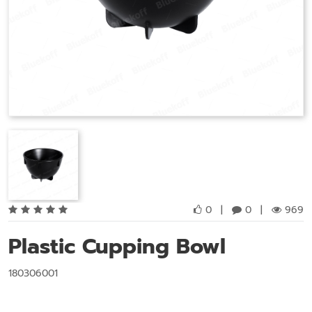
0
|
0
|
969
Plastic Cupping Bowl
180306001