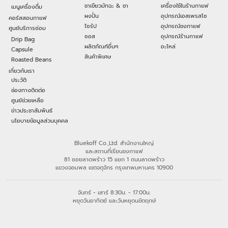
ชาเขียวมัทฉะ & ชา
เครื่องใช้ในร้านกาแฟ
เมนูเครื่องดื่ม
ผงปั่น
อุปกรณ์เอสเพรสโซ
คอร์สสอนกาแฟ
ไซรัป
อุปกรณ์ชงกาแฟ
ศูนย์บริการซ่อม
ซอส
อุปกรณ์ร้านกาแฟ
Drip Bag
ผลิตภัณฑ์อื่นๆ
อะไหล่
Capsule
สินค้าพิเศษ
Roasted Beans
เกี่ยวกับเรา
ประวัติ
ช่องทางติดต่อ
ศูนย์ช่วยเหลือ
ข่าวประชาสัมพันธ์
นโยบายข้อมูลส่วนบุคคล
Bluekoff Co.,Ltd. สำนักงานใหญ่
และสถานที่เรียนชงกาแฟ
81 ซอยลาดพร้าว 15 แยก 1 ถนนลาดพร้าว
แขวงจอมพล เขตจตุจักร กรุงเทพมหานคร 10900
จันทร์ - เสาร์ 8:30น. - 17:00น.
หยุดวันอาทิตย์ และวันหยุดนขัตฤกษ์