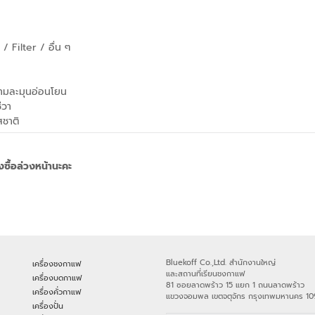
 Filter / อื่น ๆ
ามละมุนอ่อนโยน
ีวา
สชาติ
งซื้อล่วงหน้านะคะ
Bluekoff Co.,Ltd. สำนักงานใหญ่
เครื่องชงกาแฟ
และสถานที่เรียนชงกาแฟ
เครื่องบดกาแฟ
81 ซอยลาดพร้าว 15 แยก 1 ถนนลาดพร้าว
เครื่องคั่วกาแฟ
แขวงจอมพล เขตจตุจักร กรุงเทพมหานคร 1
เครื่องปั่น