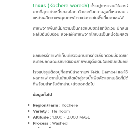
โคเชเร (
Kochere woreda)
ตั้งอยู่ทางตอนใต้ของพ
มากที่สุดแห่งหนึ่งของโลก ด้วยระดับความสูงที่เหมาะสม ส
แหล่งผลิตกาแฟคุณภาพโดดเด่นภายในพื้นที่เยกาเชฟฟ์
กาแฟจากพื้นที่นี้มีความเป็นกรดแบบซิตรัสที่ชัดเจน มีก
ผลไม้อันซับซ้อน ส่งผลให้กาแฟจากโคเชเรเป็นหนึ่งในผลิตผ
ผลเชอร์รีกาแฟที่เก็บเกี่ยวจะผ่านการคัดเลือกด้วยมือโด
สะท้อนลักษณะรสชาติของสายพันธุ์ดั้งเดิมในเอธิโอเปียอย
โรงแปรรูปตั้งอยู่ที่สถานีล้างกาแฟ
Teklu Dembel และใช้
ผลกาแฟ จากนั้นนำเมล็ดเข้าสู่รางน้ำเพื่อคัดแยกเมล็ดที
ที่พร้อมสำหรับจำหน่าย/ส่งออกต่อไป
ข้อมูลทั่วไป
Region/Farm :
Kochere
Variety :
Heirloom
Altitude :
1,800 - 2,000
MASL
Process :
Washed