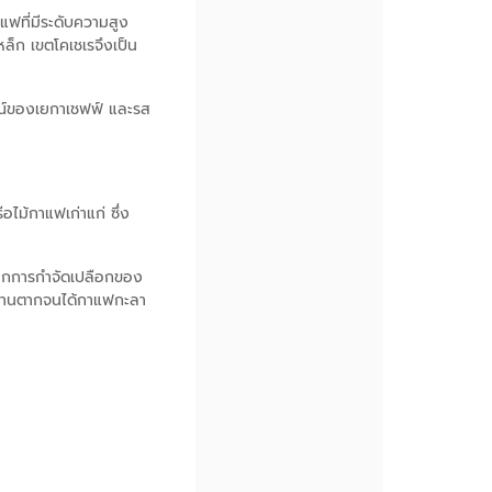
แฟที่มีระดับความสูง
หล็ก เขตโคเชเรจึงเป็น
กษณ์ของเยกาเชฟฟ์ และรส
อไม้กาแฟเก่าแก่ ซึ่ง
จากการกำจัดเปลือกของ
บนลานตากจนได้กาแฟกะลา