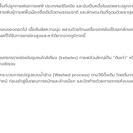
ื้นที่ปลูกกาแฟเยกาเชฟฟ์ ประเทศเอธิโอเปีย และนับเป็นหนึ่งในเขตเพาะปลูกกา
ายพันธุ์กาแฟพื้นเมืองซึ่งเติบโตตามธรรมชาติ และลักษณะดินที่อุดมด้วยธาตุเ
ลิ่นหอมของดอกไม้ เนื้อสัมผัสหวานนุ่ม ผสานด้วยโทนเครื่องเทศอันเป็นเอกลั
ลที่ได้รับการยกย่องสูงและหาได้ยากจากภูมิภาคนี้
ยเกษตรกรรายย่อยในชุมชนใกล้เคียง (
kebeles) กาแฟส่วนใหญ่เป็น “ต้นเก่า” หรื
่างชัดเจน
กระบวนการแปรรูปแบบน้ำล้าง (Washed process) ตามวิธีดั้งเดิม โดยเริ่ม
่มีตำหนิ ก่อนเข้าสู่ขั้นตอนการหมักและล้างเมือก และปิดท้ายด้วยการตากแห้ง