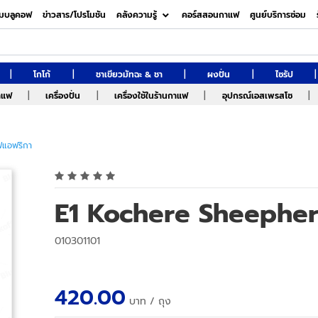
มบลูคอฟ
ข่าวสาร/โปรโมชัน
คลังความรู้
คอร์สสอนกาแฟ
ศูนย์บริการซ่อม
|
|
|
|
|
โกโก้
ชาเขียวมัทฉะ & ชา
ผงปั่น
ไซรัป
|
|
|
|
กาแฟ
เครื่องปั่น
เครื่องใช้ในร้านกาแฟ
อุปกรณ์เอสเพรสโซ
ฟแอฟริกา
E1 Kochere Sheephe
010301101
420.00
บาท
/ ถุง