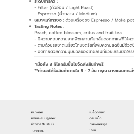
ระดับการคั่ว :
- Filter (คั่วอ่อน / Light Roast)
- Espresso (คั่วกลาง / Medium)
เหมาะแก่การชง :
ด้วยเครื่องชง Espresso / Moka pot /
Tasting Notes :
Peach, coffee blossom, critus and fruit tea
-
มีความหอมหวานจากพีชผสานกับกลิ่นดอกกาแฟที่ให้คว
- ตามด้วยรสชาติเปรี้ยวโทนซิตรัสที่เพิ่มความสดชื่นมีชีวิตช
- ปิดท้ายด้วยความนุ่มนวลของชาผลไม้ที่ช่วยเสริมมิติให้ร
*
เมื่อสั่ง 3 กิโลกรัมขึ้นไปจัดส่งสินค้าฟรี
**ท่านจะได้รับสินค้าภายใน 3 - 7 วัน กรุณาวางแผนการสั่
หน้าหลัก
เมล็ดกาแฟ
แต้มสะสมบลูคอฟ
ดริปแบ็ก
ข่าวสาร/โปรโมชัน
กาแฟแคปซูล
โกโก้
บทความ