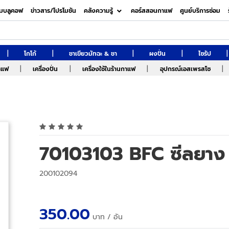
มบลูคอฟ
ข่าวสาร/โปรโมชัน
คลังความรู้
คอร์สสอนกาแฟ
ศูนย์บริการซ่อม
|
|
|
|
|
โกโก้
ชาเขียวมัทฉะ & ชา
ผงปั่น
ไซรัป
|
|
|
|
กาแฟ
เครื่องปั่น
เครื่องใช้ในร้านกาแฟ
อุปกรณ์เอสเพรสโซ
70103103 BFC ซีลยาง 
200102094
350.00
บาท
/ อัน