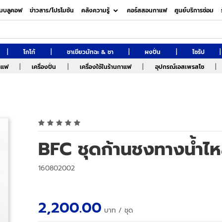
มบลูคอฟ
ข่าวสาร/โปรโมชัน
คลังความรู้
คอร์สสอนกาแฟ
ศูนย์บริการซ่อม
|
|
|
|
|
โกโก้
ชาเขียวมัทฉะ & ชา
ผงปั่น
ไซรัป
|
|
|
|
กาแฟ
เครื่องปั่น
เครื่องใช้ในร้านกาแฟ
อุปกรณ์เอสเพรสโซ
BFC ชุดก้านชงทางน้ำไ
160802002
2,200.00
บาท
/ ชุด