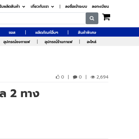
รับผลิตสินค้า
เกี่ยวกับเรา
|
ลงชื่อเข้าระบบ
ลงทะเบียน
|
|
ซอส
ผลิตภัณฑ์อื่นๆ
สินค้าพิเศษ
|
|
อุปกรณ์ชงกาแฟ
อุปกรณ์ร้านกาแฟ
อะไหล่
0
|
0
|
2,694
หล 2 ทาง