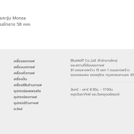
o และรุ่น Monza
นศุนย์กลาง 58 mm.
Bluekoff Co.,Ltd. สำนักงานใหญ่
เครื่องชงกาแฟ
และสถานที่เรียนชงกาแฟ
เครื่องบดกาแฟ
81 ซอยลาดพร้าว 15 แยก 1 ถนนลาดพร้าว
เครื่องคั่วกาแฟ
แขวงจอมพล เขตจตุจักร กรุงเทพมหานคร 1
เครื่องปั่น
เครื่องใช้ในร้านกาแฟ
จันทร์ - เสาร์ 8:30น. - 17:00น.
อุปกรณ์เอสเพรสโซ
หยุดวันอาทิตย์ และวันหยุดนขัตฤกษ์
อุปกรณ์ชงกาแฟ
อุปกรณ์ร้านกาแฟ
อะไหล่