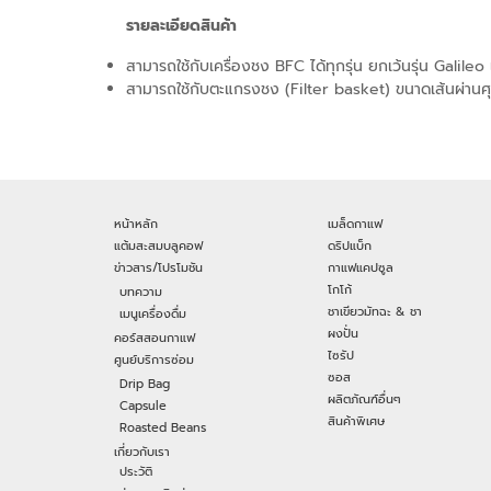
รายละเอียดสินค้า
สามารถใช้กับเครื่องชง BFC ได้ทุกรุ่น ยกเว้นรุ่น Galile
สามารถใช้กับตะแกรงชง (Filter basket) ขนาดเส้นผ่า
หน้าหลัก
เมล็ดกาแฟ
แต้มสะสมบลูคอฟ
ดริปแบ็ก
ข่าวสาร/โปรโมชัน
กาแฟแคปซูล
โกโก้
บทความ
ชาเขียวมัทฉะ & ชา
เมนูเครื่องดื่ม
ผงปั่น
คอร์สสอนกาแฟ
ไซรัป
ศูนย์บริการซ่อม
ซอส
Drip Bag
ผลิตภัณฑ์อื่นๆ
Capsule
สินค้าพิเศษ
Roasted Beans
เกี่ยวกับเรา
ประวัติ