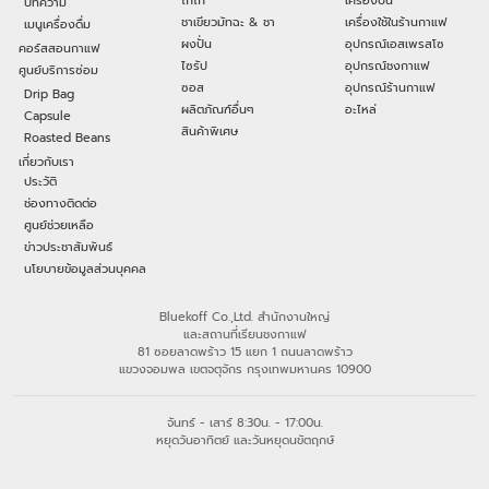
โกโก้
เครื่องปั่น
บทความ
ชาเขียวมัทฉะ & ชา
เครื่องใช้ในร้านกาแฟ
เมนูเครื่องดื่ม
ผงปั่น
อุปกรณ์เอสเพรสโซ
คอร์สสอนกาแฟ
ไซรัป
อุปกรณ์ชงกาแฟ
ศูนย์บริการซ่อม
ซอส
อุปกรณ์ร้านกาแฟ
Drip Bag
ผลิตภัณฑ์อื่นๆ
อะไหล่
Capsule
สินค้าพิเศษ
Roasted Beans
เกี่ยวกับเรา
ประวัติ
ช่องทางติดต่อ
ศูนย์ช่วยเหลือ
ข่าวประชาสัมพันธ์
นโยบายข้อมูลส่วนบุคคล
Bluekoff Co.,Ltd. สำนักงานใหญ่
และสถานที่เรียนชงกาแฟ
81 ซอยลาดพร้าว 15 แยก 1 ถนนลาดพร้าว
แขวงจอมพล เขตจตุจักร กรุงเทพมหานคร 10900
จันทร์ - เสาร์ 8:30น. - 17:00น.
หยุดวันอาทิตย์ และวันหยุดนขัตฤกษ์