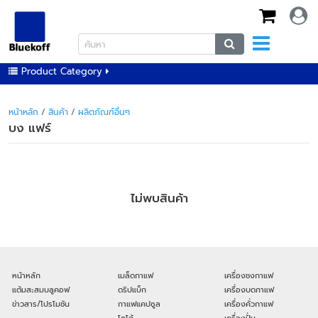
Product Category
หน้าหลัก
/
สินค้า
/
ผลิตภัณฑ์อื่นๆ
บง แฟร์
ไม่พบสินค้า
หน้าหลัก
เมล็ดกาแฟ
เครื่องชงกาแฟ
แต้มสะสมบลูคอฟ
ดริปแบ็ก
เครื่องบดกาแฟ
ข่าวสาร/โปรโมชัน
กาแฟแคปซูล
เครื่องคั่วกาแฟ