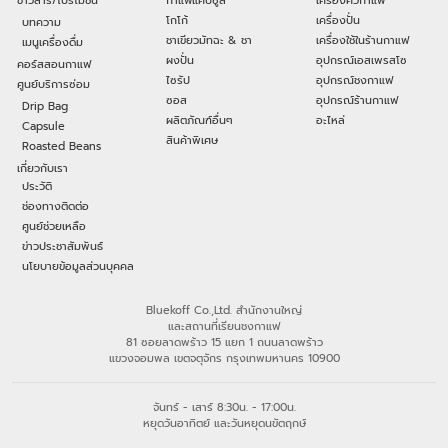
ข่าวสาร/โปรโมชัน
กาแฟแคปซูล
เครื่องคั่วกาแฟ
โกโก้
เครื่องปั่น
บทความ
ชาเขียวมัทฉะ & ชา
เครื่องใช้ในร้านกาแฟ
เมนูเครื่องดื่ม
ผงปั่น
อุปกรณ์เอสเพรสโซ
คอร์สสอนกาแฟ
ไซรัป
อุปกรณ์ชงกาแฟ
ศูนย์บริการซ่อม
ซอส
อุปกรณ์ร้านกาแฟ
Drip Bag
ผลิตภัณฑ์อื่นๆ
อะไหล่
Capsule
สินค้าพิเศษ
Roasted Beans
เกี่ยวกับเรา
ประวัติ
ช่องทางติดต่อ
ศูนย์ช่วยเหลือ
ข่าวประชาสัมพันธ์
นโยบายข้อมูลส่วนบุคคล
Bluekoff Co.,Ltd. สำนักงานใหญ่
และสถานที่เรียนชงกาแฟ
81 ซอยลาดพร้าว 15 แยก 1 ถนนลาดพร้าว
แขวงจอมพล เขตจตุจักร กรุงเทพมหานคร 10900
จันทร์ - เสาร์ 8:30น. - 17:00น.
หยุดวันอาทิตย์ และวันหยุดนขัตฤกษ์