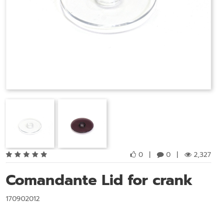
0
|
0
|
2,327
Comandante Lid for crank
170902012