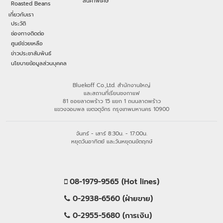
สินค้าพิเศษ
Roasted Beans
เกี่ยวกับเรา
ประวัติ
ช่องทางติดต่อ
ศูนย์ช่วยเหลือ
ข่าวประชาสัมพันธ์
นโยบายข้อมูลส่วนบุคคล
Bluekoff Co.,Ltd. สำนักงานใหญ่
และสถานที่เรียนชงกาแฟ
81 ซอยลาดพร้าว 15 แยก 1 ถนนลาดพร้าว
แขวงจอมพล เขตจตุจักร กรุงเทพมหานคร 10900
จันทร์ - เสาร์ 8:30น. - 17:00น.
หยุดวันอาทิตย์ และวันหยุดนขัตฤกษ์
08-1979-9565 (Hot lines)
0-2938-6560 (ฝ่ายขาย)
0-2955-5680 (การเงิน)