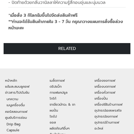
- ปิดท้ายด้วยกลิ่นวานิลลาให้ความรู้สึกอบอุ่นและนุ่มนวล
*
เมื่อสั่ง 3 กิโลกรัมขึ้นไปจัดส่งสินค้าฟรี
**ท่านจะได้รับสินค้าภายใน 3 - 7 วัน กรุณาวางแผนการสั่งซื้อล่วง
หน้านะคะ
RELATED
หน้าหลัก
เมล็ดกาแฟ
เครื่องชงกาแฟ
แต้มสะสมบลูคอฟ
ดริปแบ็ก
เครื่องบดกาแฟ
ข่าวสาร/โปรโมชัน
กาแฟแคปซูล
เครื่องคั่วกาแฟ
โกโก้
เครื่องปั่น
บทความ
ชาเขียวมัทฉะ & ชา
เครื่องใช้ในร้านกาแฟ
เมนูเครื่องดื่ม
ผงปั่น
อุปกรณ์เอสเพรสโซ
คอร์สสอนกาแฟ
ไซรัป
อุปกรณ์ชงกาแฟ
ศูนย์บริการซ่อม
ซอส
อุปกรณ์ร้านกาแฟ
Drip Bag
ผลิตภัณฑ์อื่นๆ
อะไหล่
Capsule