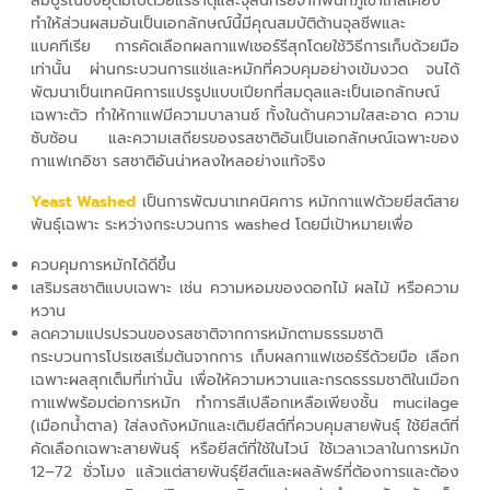
สมบูรณ์ซึ่งอุดมไปด้วยแร่ธาตุและจุลินทรีย์จากพื้นที่ภูเขาใกล้เคียง
ทำให้ส่วนผสมอันเป็นเอกลักษณ์นี้มีคุณสมบัติต้านจุลชีพและ
แบคทีเรีย การคัดเลือกผลกาแฟเชอร์รีสุกโดยใช้วิธีการเก็บด้วยมือ
เท่านั้น ผ่านกระบวนการแช่และหมักที่ควบคุมอย่างเข้มงวด จนได้
พัฒนาเป็นเทคนิคการแปรรูปแบบเปียกที่สมดุลและเป็นเอกลักษณ์
เฉพาะตัว ทำให้กาแฟมีความบาลานซ์ ทั้งในด้านความใสสะอาด ความ
ซับซ้อน และความเสถียรของรสชาติอันเป็นเอกลักษณ์เฉพาะของ
กาแฟเกอิชา รสชาติอันน่าหลงใหลอย่างแท้จริง
Yeast Washed
เป็นการพัฒนาเทคนิคการ หมักกาแฟด้วยยีสต์สาย
พันธุ์เฉพาะ ระหว่างกระบวนการ washed โดยมีเป้าหมายเพื่อ
ควบคุมการหมักได้ดีขึ้น
เสริมรสชาติแบบเฉพาะ เช่น ความหอมของดอกไม้ ผลไม้ หรือความ
หวาน
ลดความแปรปรวนของรสชาติจากการหมักตามธรรมชาติ
กระบวนการโปรเซสเริ่มต้นจากการ เก็บผลกาแฟเชอร์รีด้วยมือ เลือก
เฉพาะผลสุกเต็มที่เท่านั้น เพื่อให้ความหวานและกรดธรรมชาติในเมือก
กาแฟพร้อมต่อการหมัก ทำการสีเปลือกเหลือเพียงชั้น
mucilage
(เมือกน้ำตาล) ใส่ลงถังหมักและเติมยีสต์ที่ควบคุมสายพันธุ์ ใช้ยีสต์ที่
คัดเลือกเฉพาะสายพันธุ์ หรือยีสต์ที่ใช้ในไวน์ ใช้เวลาเวลาในการหมัก
12–72 ชั่วโมง แล้วแต่สายพันธุ์ยีสต์และผลลัพธ์ที่ต้องการและต้อง