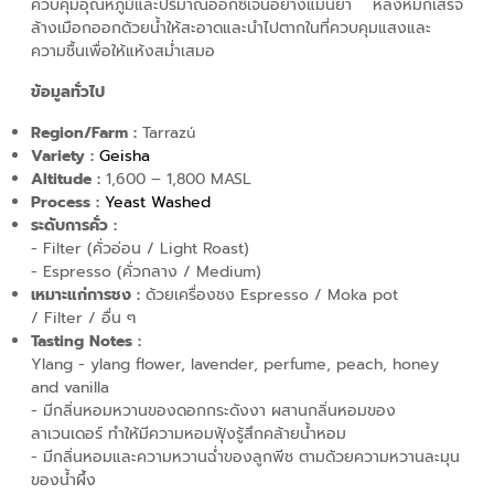
ควบคุมอุณหภูมิและปริมาณออกซิเจนอย่างแม่นยำ หลังหมักเสร็จ
ล้างเมือกออกด้วยน้ำให้สะอาดและนำไปตากในที่ควบคุมแสงและ
ความชื้นเพื่อให้แห้งสม่ำเสมอ
ข้อมูลทั่วไป
Region/Farm :
Tarrazú
Variety :
Geisha
Altitude :
1,600 – 1,800
MASL
Process :
Yeast Washed
ระดับการคั่ว :
- Filter (คั่วอ่อน / Light Roast)
- Espresso (คั่วกลาง / Medium)
เหมาะแก่การชง :
ด้วยเครื่องชง Espresso / Moka pot
/ Filter / อื่น ๆ
Tasting Notes :
Ylang - ylang flower, lavender, perfume, peach, honey
and vanilla
-
มีกลิ่นหอมหวานของดอกกระดังงา ผสานกลิ่นหอมของ
ลาเวนเดอร์ ทำให้มีความหอมฟุ้งรู้สึกคล้ายน้ำหอม
- มีกลิ่นหอมและความหวานฉ่ำของลูกพีช ตามด้วยความหวานละมุน
ของน้ำผึ้ง