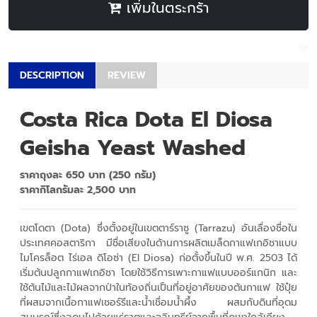
เพิ่มในตระกร้า
DESCRIPTION
REVIEW
Costa Rica Dota El Diosa
Geisha Yeast Washed
ราคาถุงละ 65
0
บาท (250 กรัม)
ราคากิโลกรัมละ 2,500 บาท
เขตโดตา (
Dota) ซึ่งตั้งอยู่ในเขตตาร์ราซู (Tarrazu) อันเลื่องชื่อใน
ประเทศคอสตาริกา มีชื่อเสียงในด้านการผลิตเมล็ดกาแฟเกอิชาแบบ
ไมโครล็อต ไร่เอล ดิโอซ่า (El Diosa) ก่อตั้งขึ้นในปี พ.ศ. 2503 ได้
เริ่มต้นปลูกกาแฟเกอิชา โดยใช้วิธีการเพาะกาแฟแบบออร์แกนิก และ
ใช้ต้นไม้และไม้ผลจากป่าในท้องถิ่นเป็นที่อยู่อาศัยของต้นกาแฟ ใช้ปุ๋ย
ที่ผสมจากเนื้อกาแฟเชอร์รีและน้ำเชื่อมน้ำผึ้ง ผสมกับดินที่อุดม