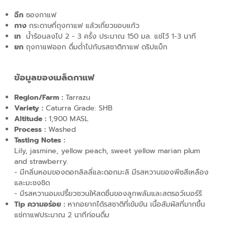
ฉีก
ซองกาแฟ
กาง
กระดาษที่ถุงกาแฟ แล้วเกี่ยวขอบแก้ว
เท
น้ำร้อนลงไป 2 - 3 ครั้ง ประมาณ 150 มล. แช่ไว้ 1-3 นาที
ยก
ถุงกาแฟออก ดื่มด่ำไปกับรสชาติกาแฟ ดริปแบ็ก
ข้อมูลของเมล็ดกาแฟ
Region/Farm :
Tarrazu
Variety :
Caturra Grade: SHB
Altitude :
1,900 MASL
Process :
Washed
Tasting Notes :
Lily, jasmine, yellow peach, sweet yellow marian plum
and strawberry.
- มีกลิ่นหอมของดอกลิลลี่และดอกมะลิ มีรสหวานของพีชสีเหลือง
และมะชงชิด
- มีรสหวานอมเปรี้ยวชวนให้สดชื่นของลูกพลัมและสตรอว์เบอร์รี
Tip ความอร่อย :
หากอยากได้รสชาติที่เข้มข้น เนื้อสัมผัสที่มากขึ้น
แช่กาแฟประมาณ 2 นาทีก่อนดื่ม