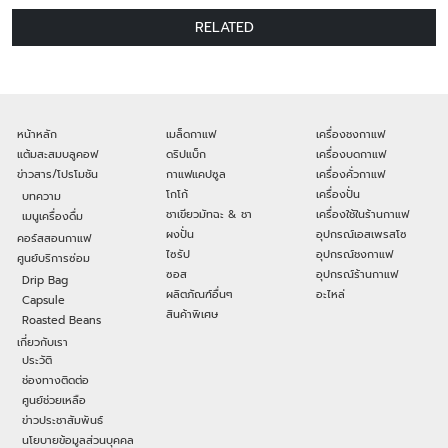
RELATED
หน้าหลัก
เมล็ดกาแฟ
เครื่องชงกาแฟ
แต้มสะสมบลูคอฟ
ดริปแบ็ก
เครื่องบดกาแฟ
ข่าวสาร/โปรโมชัน
กาแฟแคปซูล
เครื่องคั่วกาแฟ
โกโก้
เครื่องปั่น
บทความ
ชาเขียวมัทฉะ & ชา
เครื่องใช้ในร้านกาแฟ
เมนูเครื่องดื่ม
ผงปั่น
อุปกรณ์เอสเพรสโซ
คอร์สสอนกาแฟ
ไซรัป
อุปกรณ์ชงกาแฟ
ศูนย์บริการซ่อม
ซอส
อุปกรณ์ร้านกาแฟ
Drip Bag
ผลิตภัณฑ์อื่นๆ
อะไหล่
Capsule
สินค้าพิเศษ
Roasted Beans
เกี่ยวกับเรา
ประวัติ
ช่องทางติดต่อ
ศูนย์ช่วยเหลือ
ข่าวประชาสัมพันธ์
นโยบายข้อมูลส่วนบุคคล