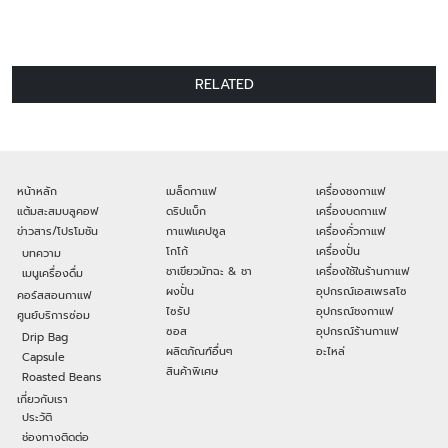
RELATED
หน้าหลัก
เมล็ดกาแฟ
เครื่องชงกาแฟ
แต้มสะสมบลูคอฟ
ดริปแบ็ก
เครื่องบดกาแฟ
ข่าวสาร/โปรโมชัน
กาแฟแคปซูล
เครื่องคั่วกาแฟ
โกโก้
เครื่องปั่น
บทความ
ชาเขียวมัทฉะ & ชา
เครื่องใช้ในร้านกาแฟ
เมนูเครื่องดื่ม
ผงปั่น
อุปกรณ์เอสเพรสโซ
คอร์สสอนกาแฟ
ไซรัป
อุปกรณ์ชงกาแฟ
ศูนย์บริการซ่อม
ซอส
อุปกรณ์ร้านกาแฟ
Drip Bag
ผลิตภัณฑ์อื่นๆ
อะไหล่
Capsule
สินค้าพิเศษ
Roasted Beans
เกี่ยวกับเรา
ประวัติ
ช่องทางติดต่อ