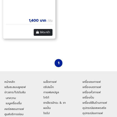
1,400
บาท
/อัน
ใส่ตะกร้า
1
หน้าหลัก
เมล็ดกาแฟ
เครื่องชงกาแฟ
แต้มสะสมบลูคอฟ
ดริปแบ็ก
เครื่องบดกาแฟ
ข่าวสาร/โปรโมชัน
กาแฟแคปซูล
เครื่องคั่วกาแฟ
โกโก้
เครื่องปั่น
บทความ
ชาเขียวมัทฉะ & ชา
เครื่องใช้ในร้านกาแฟ
เมนูเครื่องดื่ม
ผงปั่น
อุปกรณ์เอสเพรสโซ
คอร์สสอนกาแฟ
ไซรัป
อุปกรณ์ชงกาแฟ
ศูนย์บริการซ่อม