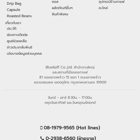
ซอส
อุปกรณ์ร้านกาแฟ
Drip Bag
ผลิตภัณฑ์อื่นๆ
อะไหล่
Capsule
สินค้าพิเศษ
Roasted Beans
เกี่ยวกับเรา
ประวัติ
ช่องทางติดต่อ
ศูนย์ช่วยเหลือ
ข่าวประชาสัมพันธ์
นโยบายข้อมูลส่วนบุคคล
Bluekoff Co.,Ltd. สำนักงานใหญ่
และสถานที่เรียนชงกาแฟ
81 ซอยลาดพร้าว 15 แยก 1 ถนนลาดพร้าว
แขวงจอมพล เขตจตุจักร กรุงเทพมหานคร 10900
จันทร์ - เสาร์ 8:30น. - 17:00น.
หยุดวันอาทิตย์ และวันหยุดนขัตฤกษ์
08-1979-9565 (Hot lines)
0-2938-6560 (ฝ่ายขาย)