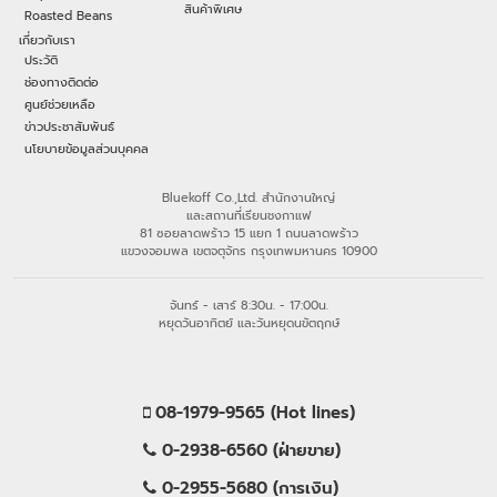
สินค้าพิเศษ
Roasted Beans
เกี่ยวกับเรา
ประวัติ
ช่องทางติดต่อ
ศูนย์ช่วยเหลือ
ข่าวประชาสัมพันธ์
นโยบายข้อมูลส่วนบุคคล
Bluekoff Co.,Ltd. สำนักงานใหญ่
และสถานที่เรียนชงกาแฟ
81 ซอยลาดพร้าว 15 แยก 1 ถนนลาดพร้าว
แขวงจอมพล เขตจตุจักร กรุงเทพมหานคร 10900
จันทร์ - เสาร์ 8:30น. - 17:00น.
หยุดวันอาทิตย์ และวันหยุดนขัตฤกษ์
08-1979-9565 (Hot lines)
0-2938-6560 (ฝ่ายขาย)
0-2955-5680 (การเงิน)