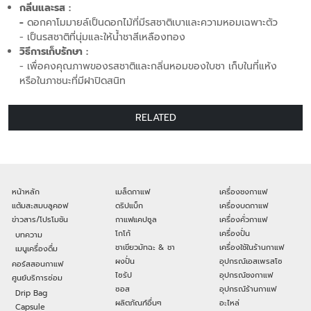
กลิ่นและรส :
-
ดอกคาโมมายล์เป็นดอกไม้ที่มีรสชาติเบาและความหอมเฉพาะตัว
- เป็นรสชาติที่นุ่มและให้น้ำชาสีเหลืองทอง
วิธีการเก็บรักษา :
- เพื่อคงคุณภาพของรสชาติและกลิ่นหอมของใบชา เก็บในที่แห้ง
หรือในภาชนะที่มีฝาปิดสนิท
RELATED
หน้าหลัก
เมล็ดกาแฟ
เครื่องชงกาแฟ
แต้มสะสมบลูคอฟ
ดริปแบ็ก
เครื่องบดกาแฟ
ข่าวสาร/โปรโมชัน
กาแฟแคปซูล
เครื่องคั่วกาแฟ
โกโก้
เครื่องปั่น
บทความ
ชาเขียวมัทฉะ & ชา
เครื่องใช้ในร้านกาแฟ
เมนูเครื่องดื่ม
ผงปั่น
อุปกรณ์เอสเพรสโซ
คอร์สสอนกาแฟ
ไซรัป
อุปกรณ์ชงกาแฟ
ศูนย์บริการซ่อม
ซอส
อุปกรณ์ร้านกาแฟ
Drip Bag
ผลิตภัณฑ์อื่นๆ
อะไหล่
Capsule