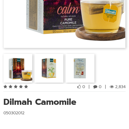
0
|
0
|
2,834
Dilmah Camomile
050302012