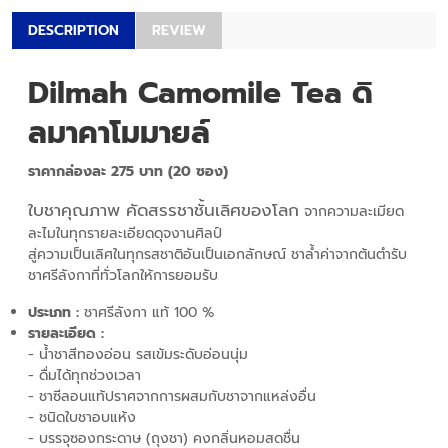
DESCRIPTION
REVIEW
Dilmah Camomile Tea ดิ
ลมาคาโมมายล์
ราคากล่องละ 275 บาท (20 ซอง)
ใบชาคุณภาพ คัดสรรชาชั้นเลิศของโลก
จากความละเมียด
ละไมในทุกรายละเอียดดุจงานศิลป์
สู่ความเป็นเลิศในทุกรสชาติอันเป็นเอกลักษณ์ ชาล้ำค่าจากต้นตำรับ
ชาศรีลังกาที่ทั่วโลกให้การยอมรับ
ประเภท :
ชาศรีลังกา แท้ 100 %
รายละเอียด :
- น้ำชาสีทองอ่อน รสเข้มระดับอ่อนนุ่ม
- ดื่มได้ทุกช่วงเวลา
- ชาซีลอนแท้ปราศจากการผสมกับชาจากแหล่งอื่น
- ชนิดใบชาอบแห้ง
- บรรจุซองกระดาษ (ถุงชา) คงกลิ่นหอมสดชื่น