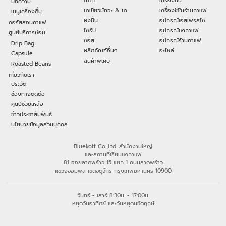
โกโก้
เครื่องปั่น
บทความ
ชาเขียวมัทฉะ & ชา
เครื่องใช้ในร้านกาแฟ
เมนูเครื่องดื่ม
ผงปั่น
อุปกรณ์เอสเพรสโซ
คอร์สสอนกาแฟ
ไซรัป
อุปกรณ์ชงกาแฟ
ศูนย์บริการซ่อม
ซอส
อุปกรณ์ร้านกาแฟ
Drip Bag
ผลิตภัณฑ์อื่นๆ
อะไหล่
Capsule
สินค้าพิเศษ
Roasted Beans
เกี่ยวกับเรา
ประวัติ
ช่องทางติดต่อ
ศูนย์ช่วยเหลือ
ข่าวประชาสัมพันธ์
นโยบายข้อมูลส่วนบุคคล
Bluekoff Co.,Ltd. สำนักงานใหญ่
และสถานที่เรียนชงกาแฟ
81 ซอยลาดพร้าว 15 แยก 1 ถนนลาดพร้าว
แขวงจอมพล เขตจตุจักร กรุงเทพมหานคร 10900
จันทร์ - เสาร์ 8:30น. - 17:00น.
หยุดวันอาทิตย์ และวันหยุดนขัตฤกษ์