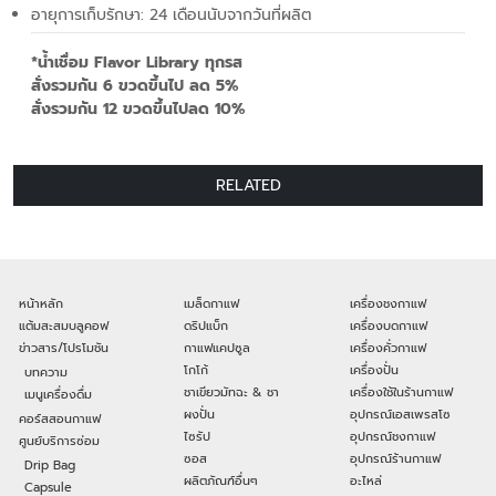
อายุการเก็บรักษา: 24 เดือนนับจากวันที่ผลิต
*น้ำเชื่อม Flavor Library ทุกรส
สั่งรวมกัน 6 ขวดขึ้นไป ลด 5%
สั่งรวมกัน 12 ขวดขึ้นไปลด 10%
RELATED
หน้าหลัก
เมล็ดกาแฟ
เครื่องชงกาแฟ
แต้มสะสมบลูคอฟ
ดริปแบ็ก
เครื่องบดกาแฟ
ข่าวสาร/โปรโมชัน
กาแฟแคปซูล
เครื่องคั่วกาแฟ
โกโก้
เครื่องปั่น
บทความ
ชาเขียวมัทฉะ & ชา
เครื่องใช้ในร้านกาแฟ
เมนูเครื่องดื่ม
ผงปั่น
อุปกรณ์เอสเพรสโซ
คอร์สสอนกาแฟ
ไซรัป
อุปกรณ์ชงกาแฟ
ศูนย์บริการซ่อม
ซอส
อุปกรณ์ร้านกาแฟ
Drip Bag
ผลิตภัณฑ์อื่นๆ
อะไหล่
Capsule