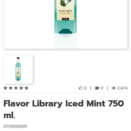
0
|
0
|
2,474
Flavor Library Iced Mint 750
ml.
070900009