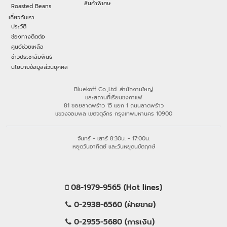
สินค้าพิเศษ
Roasted Beans
เกี่ยวกับเรา
ประวัติ
ช่องทางติดต่อ
ศูนย์ช่วยเหลือ
ข่าวประชาสัมพันธ์
นโยบายข้อมูลส่วนบุคคล
Bluekoff Co.,Ltd. สำนักงานใหญ่
และสถานที่เรียนชงกาแฟ
81 ซอยลาดพร้าว 15 แยก 1 ถนนลาดพร้าว
แขวงจอมพล เขตจตุจักร กรุงเทพมหานคร 10900
จันทร์ - เสาร์ 8:30น. - 17:00น.
หยุดวันอาทิตย์ และวันหยุดนขัตฤกษ์
08-1979-9565 (Hot lines)
0-2938-6560 (ฝ่ายขาย)
0-2955-5680 (การเงิน)