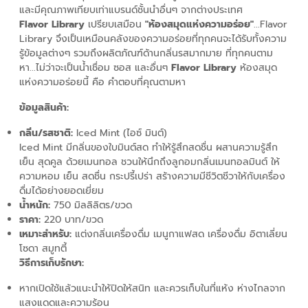
และมีคุณภาพเทียบเท่าแบรนด์ชั้นนำอื่นๆ จากต่างประเทศ
Flavor Library
เปรียบเสมือน
"ห้องสมุดแห่งความอร่อย"
...Flavor
Library จึงเป็นเหมือนคลังของความอร่อยที่ทุกคนจะได้รับทั้งความ
รู้ข้อมูลต่างๆ รวมถึงผลิตภัณฑ์ด้านกลิ่นรสมากมาย ที่ทุกคนตาม
หา...ไม่ว่าจะเป็นน้ำเชื่อม ซอส และอื่นๆ
Flavor Library
ห้องสมุด
แห่งความอร่อยนี้ คือ คำตอบที่คุณตามหา
ข้อมูลสินค้า:
กลิ่น/รสชาติ:
Iced Mint (ไอซ์ มินต์)
Iced Mint มีกลิ่นของใบมินต์สด ทำให้รู้สึกสดชื่น ผสานความรู้สึก
เย็น สุดคูล ด้วยเมนทอล ชวนให้นึกถึงลูกอมกลิ่นเมนทอลมินต์ ให้
ความหอม เย็น สดชื่น กระปรี้เปร่า สร้างความมีชีวิตชีวาให้กับเครื่อง
ดื่มได้อย่างยอดเยี่ยม
น้ำหนัก:
750 มิลลิลิตร/ขวด
ราคา:
220 บาท/ขวด
เหมาะสำหรับ:
แต่งกลิ่นเครื่องดื่ม เมนูกาแฟสด เครื่องดื่ม อิตาเลี่ยน
โซดา สมูทตี้
วิธีการเก็บรักษา:
หากเปิดใช้แล้วแนะนำให้ปิดให้สนิท และควรเก็บในที่แห้ง ห่างไกลจาก
แสงแดดและความร้อน