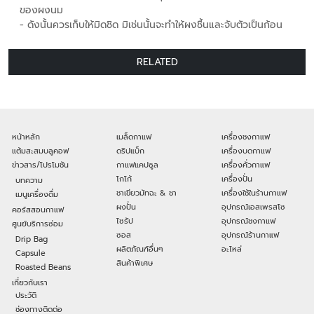
ของผงนม
- ดังนั้นควรเก็บให้มิดชิด มิเช่นนั้นจะทำให้ผงชื้นและจับตัวเป็นก้อน
RELATED
หน้าหลัก
เมล็ดกาแฟ
เครื่องชงกาแฟ
แต้มสะสมบลูคอฟ
ดริปแบ็ก
เครื่องบดกาแฟ
ข่าวสาร/โปรโมชัน
กาแฟแคปซูล
เครื่องคั่วกาแฟ
โกโก้
เครื่องปั่น
บทความ
ชาเขียวมัทฉะ & ชา
เครื่องใช้ในร้านกาแฟ
เมนูเครื่องดื่ม
ผงปั่น
อุปกรณ์เอสเพรสโซ
คอร์สสอนกาแฟ
ไซรัป
อุปกรณ์ชงกาแฟ
ศูนย์บริการซ่อม
ซอส
อุปกรณ์ร้านกาแฟ
Drip Bag
ผลิตภัณฑ์อื่นๆ
อะไหล่
Capsule
สินค้าพิเศษ
Roasted Beans
เกี่ยวกับเรา
ประวัติ
ช่องทางติดต่อ