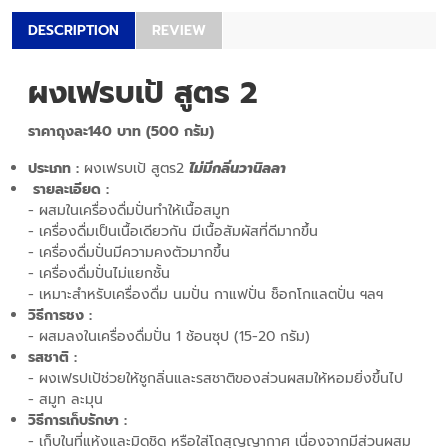
DESCRIPTION
REVIEW
ผงเฟรบเป้ สูตร 2
ราคาถุงละ140 บาท (500 กรัม)
ประเภท :
ผงเฟรบเป้ สูตร2
ไม่มีกลิ่นวานิลลา
รายละเอียด :
- ผสมในเครื่องดื่มปั่นทำให้เนื้อสมูท
- เครื่องดื่มเป็นเนื้อเดียวกัน มีเนื้อสัมผัสที่ดีมากขึ้น
- เครื่องดื่มปั่นมีความคงตัวมากขึ้น
- เครื่องดื่มปั่นไม่แยกชั้น
- เหมาะสำหรับเครื่องดื่ม นมปั่น กาแฟปั่น ช็อกโกแลตปั่น ฯลฯ
วิธีการชง :
- ผสมลงในเครื่องดื่มปั่น 1 ช้อนซุป (15-20 กรัม)
รสชาติ :
- ผงเฟรปเป้ช่วยให้ชูกลิ่นและรสชาติของส่วนผสมให้หอมยิ่งขึ้นไป
- สมูท ละมุน
วิธีการเก็บรักษา :
- เก็บในที่แห้งและมิดชิด หรือใส่โถสุญญากาศ เนื่องจากมีส่วนผสม