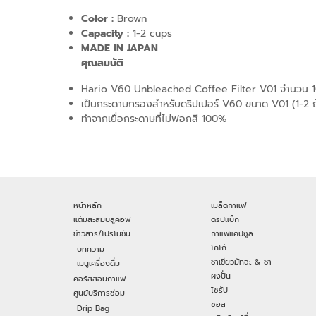
Color :
Brown
Capacity :
1-2 cups
MADE IN JAPAN
คุณสมบัติ
Hario V60 Unbleached Coffee Filter V01 จำนวน 
เป็นกระดาษกรองสำหรับดริปเปอร์ V60 ขนาด V01 (1-2 ถ
ทำจากเยื่อกระดาษที่ไม่ฟอกสี 100%
หน้าหลัก
เมล็ดกาแฟ
แต้มสะสมบลูคอฟ
ดริปแบ็ก
ข่าวสาร/โปรโมชัน
กาแฟแคปซูล
โกโก้
บทความ
ชาเขียวมัทฉะ & ชา
เมนูเครื่องดื่ม
ผงปั่น
คอร์สสอนกาแฟ
ไซรัป
ศูนย์บริการซ่อม
ซอส
Drip Bag