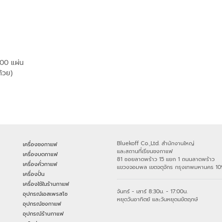
100 แผ่น
้วย)
Bluekoff Co.,Ltd. สำนักงานใหญ่
เครื่องชงกาแฟ
และสถานที่เรียนชงกาแฟ
เครื่องบดกาแฟ
81 ซอยลาดพร้าว 15 แยก 1 ถนนลาดพร้าว
เครื่องคั่วกาแฟ
แขวงจอมพล เขตจตุจักร กรุงเทพมหานคร 1
เครื่องปั่น
เครื่องใช้ในร้านกาแฟ
จันทร์ - เสาร์ 8:30น. - 17:00น.
อุปกรณ์เอสเพรสโซ
หยุดวันอาทิตย์ และวันหยุดนขัตฤกษ์
อุปกรณ์ชงกาแฟ
อุปกรณ์ร้านกาแฟ