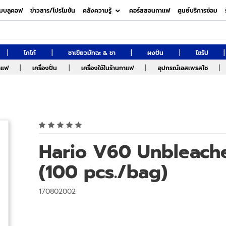
มบลูคอฟ
ข่าวสาร/โปรโมชัน
คลังความรู้
คอร์สสอนกาแฟ
ศูนย์บริการซ่อม
|
|
|
|
|
โกโก้
ชาเขียวมัทฉะ & ชา
ผงปั่น
ไซรัป
|
|
|
|
กาแฟ
เครื่องปั่น
เครื่องใช้ในร้านกาแฟ
อุปกรณ์เอสเพรสโซ
Hario V60 Unbleache
(100 pcs./bag)
170802002