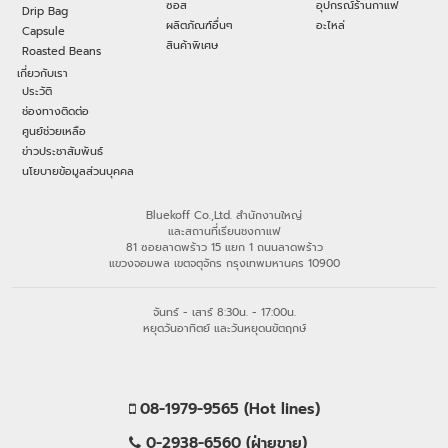
ซอส
อุปกรณ์ร้านกาแฟ
Drip Bag
ผลิตภัณฑ์อื่นๆ
อะไหล่
Capsule
สินค้าพิเศษ
Roasted Beans
เกี่ยวกับเรา
ประวัติ
ช่องทางติดต่อ
ศูนย์ช่วยเหลือ
ข่าวประชาสัมพันธ์
นโยบายข้อมูลส่วนบุคคล
Bluekoff Co.,Ltd. สำนักงานใหญ่
และสถานที่เรียนชงกาแฟ
81 ซอยลาดพร้าว 15 แยก 1 ถนนลาดพร้าว
แขวงจอมพล เขตจตุจักร กรุงเทพมหานคร 10900
จันทร์ - เสาร์ 8:30น. - 17:00น.
หยุดวันอาทิตย์ และวันหยุดนขัตฤกษ์
08-1979-9565 (Hot lines)
0-2938-6560 (ฝ่ายขาย)