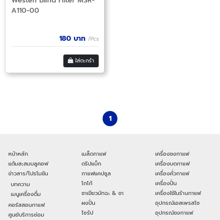
Westen Blind Filter MSR-
A110-00
180
บาท
/Pcs
ใส่ตะกร้า
1
หน้าหลัก
เมล็ดกาแฟ
เครื่องชงกาแฟ
แต้มสะสมบลูคอฟ
ดริปแบ็ก
เครื่องบดกาแฟ
ข่าวสาร/โปรโมชัน
กาแฟแคปซูล
เครื่องคั่วกาแฟ
โกโก้
เครื่องปั่น
บทความ
ชาเขียวมัทฉะ & ชา
เครื่องใช้ในร้านกาแฟ
เมนูเครื่องดื่ม
ผงปั่น
อุปกรณ์เอสเพรสโซ
คอร์สสอนกาแฟ
ไซรัป
อุปกรณ์ชงกาแฟ
ศูนย์บริการซ่อม