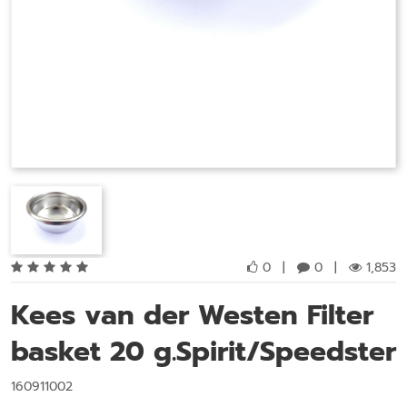
0
|
0
|
1,853
Kees van der Westen Filter
basket 20 g.Spirit/Speedster
160911002