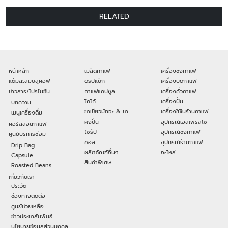
RELATED
หน้าหลัก
เมล็ดกาแฟ
เครื่องชงกาแฟ
แต้มสะสมบลูคอฟ
ดริปแบ็ก
เครื่องบดกาแฟ
ข่าวสาร/โปรโมชัน
กาแฟแคปซูล
เครื่องคั่วกาแฟ
โกโก้
เครื่องปั่น
บทความ
ชาเขียวมัทฉะ & ชา
เครื่องใช้ในร้านกาแฟ
เมนูเครื่องดื่ม
ผงปั่น
อุปกรณ์เอสเพรสโซ
คอร์สสอนกาแฟ
ไซรัป
อุปกรณ์ชงกาแฟ
ศูนย์บริการซ่อม
ซอส
อุปกรณ์ร้านกาแฟ
Drip Bag
ผลิตภัณฑ์อื่นๆ
อะไหล่
Capsule
สินค้าพิเศษ
Roasted Beans
เกี่ยวกับเรา
ประวัติ
ช่องทางติดต่อ
ศูนย์ช่วยเหลือ
ข่าวประชาสัมพันธ์
นโยบายข้อมูลส่วนบุคคล