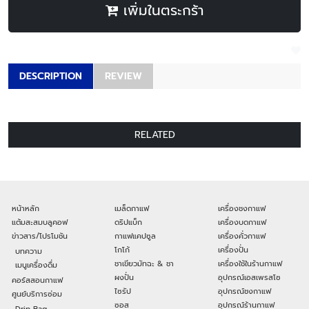
เพิ่มในตระกร้า
DESCRIPTION
REVIEW
RELATED
หน้าหลัก
เมล็ดกาแฟ
เครื่องชงกาแฟ
แต้มสะสมบลูคอฟ
ดริปแบ็ก
เครื่องบดกาแฟ
ข่าวสาร/โปรโมชัน
กาแฟแคปซูล
เครื่องคั่วกาแฟ
โกโก้
เครื่องปั่น
บทความ
ชาเขียวมัทฉะ & ชา
เครื่องใช้ในร้านกาแฟ
เมนูเครื่องดื่ม
ผงปั่น
อุปกรณ์เอสเพรสโซ
คอร์สสอนกาแฟ
ไซรัป
อุปกรณ์ชงกาแฟ
ศูนย์บริการซ่อม
ซอส
อุปกรณ์ร้านกาแฟ