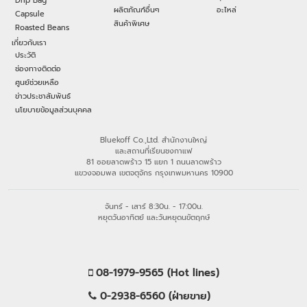
Drip Bag
ผลิตภัณฑ์อื่นๆ
อะไหล่
Capsule
สินค้าพิเศษ
Roasted Beans
เกี่ยวกับเรา
ประวัติ
ช่องทางติดต่อ
ศูนย์ช่วยเหลือ
ข่าวประชาสัมพันธ์
นโยบายข้อมูลส่วนบุคคล
Bluekoff Co.,Ltd. สำนักงานใหญ่
และสถานที่เรียนชงกาแฟ
81 ซอยลาดพร้าว 15 แยก 1 ถนนลาดพร้าว
แขวงจอมพล เขตจตุจักร กรุงเทพมหานคร 10900
จันทร์ - เสาร์ 8:30น. - 17:00น.
หยุดวันอาทิตย์ และวันหยุดนขัตฤกษ์
08-1979-9565 (Hot lines)
0-2938-6560 (ฝ่ายขาย)