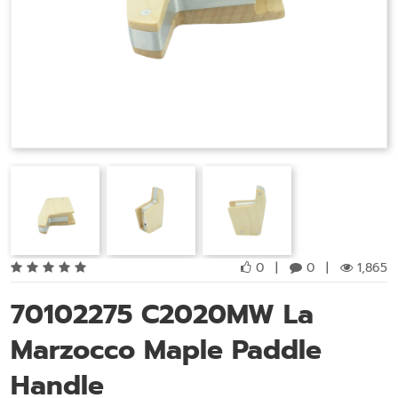
0
|
0
|
1,865
70102275 C2020MW La
Marzocco Maple Paddle
Handle