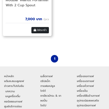
Modbar Walnut Portafilter
With 2 Cup Spout
7,000
บาท
/pcs
ใส่ตะกร้า
1
หน้าหลัก
เมล็ดกาแฟ
เครื่องชงกาแฟ
แต้มสะสมบลูคอฟ
ดริปแบ็ก
เครื่องบดกาแฟ
ข่าวสาร/โปรโมชัน
กาแฟแคปซูล
เครื่องคั่วกาแฟ
โกโก้
เครื่องปั่น
บทความ
ชาเขียวมัทฉะ & ชา
เครื่องใช้ในร้านกาแฟ
เมนูเครื่องดื่ม
ผงปั่น
อุปกรณ์เอสเพรสโซ
คอร์สสอนกาแฟ
ไซรัป
อุปกรณ์ชงกาแฟ
ศูนย์บริการซ่อม