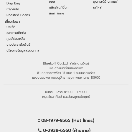
ซอส
อุปกรณ์ร้านกาแฟ
Drip Bag
ผลิตภัณฑ์อื่นๆ
อะไหล่
Capsule
สินค้าพิเศษ
Roasted Beans
เกี่ยวกับเรา
ประวัติ
ช่องทางติดต่อ
ศูนย์ช่วยเหลือ
ข่าวประชาสัมพันธ์
นโยบายข้อมูลส่วนบุคคล
Bluekoff Co.,Ltd. สำนักงานใหญ่
และสถานที่เรียนชงกาแฟ
81 ซอยลาดพร้าว 15 แยก 1 ถนนลาดพร้าว
แขวงจอมพล เขตจตุจักร กรุงเทพมหานคร 10900
จันทร์ - เสาร์ 8:30น. - 17:00น.
หยุดวันอาทิตย์ และวันหยุดนขัตฤกษ์
08-1979-9565 (Hot lines)
0-2938-6560 (ฝ่ายขาย)