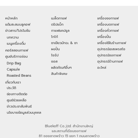
หน้าหลัก
เมล็ดกาแฟ
เครื่องชงกาแฟ
แต้มสะสมบลูคอฟ
ดริปแบ็ก
เครื่องบดกาแฟ
ข่าวสาร/โปรโมชัน
กาแฟแคปซูล
เครื่องคั่วกาแฟ
โกโก้
เครื่องปั่น
บทความ
ชาเขียวมัทฉะ & ชา
เครื่องใช้ในร้านกาแฟ
เมนูเครื่องดื่ม
ผงปั่น
อุปกรณ์เอสเพรสโซ
คอร์สสอนกาแฟ
ไซรัป
อุปกรณ์ชงกาแฟ
ศูนย์บริการซ่อม
ซอส
อุปกรณ์ร้านกาแฟ
Drip Bag
ผลิตภัณฑ์อื่นๆ
อะไหล่
Capsule
สินค้าพิเศษ
Roasted Beans
เกี่ยวกับเรา
ประวัติ
ช่องทางติดต่อ
ศูนย์ช่วยเหลือ
ข่าวประชาสัมพันธ์
นโยบายข้อมูลส่วนบุคคล
Bluekoff Co.,Ltd. สำนักงานใหญ่
และสถานที่เรียนชงกาแฟ
81 ซอยลาดพร้าว 15 แยก 1 ถนนลาดพร้าว