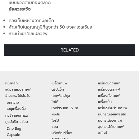
แบบขวดตามท้องตลาด
ข้อควรระวัง
ควรเก็บให้ห่างจากมือเด็ก
ห้ามเก็บในอุณหภูมิที่สูงกว่า 50 องศาเซลเซียส
ห้ามนำเข้าใกล้เปลวไฟ
RELATED
หน้าหลัก
เมล็ดกาแฟ
เครื่องชงกาแฟ
แต้มสะสมบลูคอฟ
ดริปแบ็ก
เครื่องบดกาแฟ
ข่าวสาร/โปรโมชัน
กาแฟแคปซูล
เครื่องคั่วกาแฟ
โกโก้
เครื่องปั่น
บทความ
ชาเขียวมัทฉะ & ชา
เครื่องใช้ในร้านกาแฟ
เมนูเครื่องดื่ม
ผงปั่น
อุปกรณ์เอสเพรสโซ
คอร์สสอนกาแฟ
ไซรัป
อุปกรณ์ชงกาแฟ
ศูนย์บริการซ่อม
ซอส
อุปกรณ์ร้านกาแฟ
Drip Bag
ผลิตภัณฑ์อื่นๆ
อะไหล่
Capsule