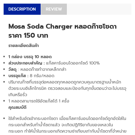
DESCRIPTION
REVIEW
Mosa Soda Charger หลอดก๊าซโซดา
ราคา 150 บาท
รายละเอียดสินค้า
1 กล่อง บรรจุ 10 หลอด
ส่วนประกอบสำคัญ :
แก๊สคาร์บอนไดออกไซด์ 100%
วัสดุ
: หลอดก๊าซทำจากเหล็กกล้า
บ
รรจุแก๊ส :
8 กรัม/หลอด
ปริมาณก๊าซที่บรรจุต่อหลอดทุกหลอดถูกควบคุมมาตรฐานน้ำหนัก
ด้วยระบบอิเล็กโทรนิค ตรวจสอบและป้องกันทุกขั้นตอนว่าจะไม่บรรจุ
เกินหรือรั่ว
1 หลอดสามารถใช้อัดแก๊สได้ 1 ครั้ง
คุณสมบัติ
ใช้สำหรับอัดเข้ากระบอกโซดา เมื่อแก๊สคาร์บอนไดออกไซด์ถูกอัดใส่ใน
กระบอกสำหรับทำน้ำโซดาแล้ว จะเกิดปฏิกิริยากับของเหลวใน
กระบอก ทำให้น้ำในกระบอกเกิดความซ่าเทียบเท่ากับน้ำโซดาที่จำหน่าย