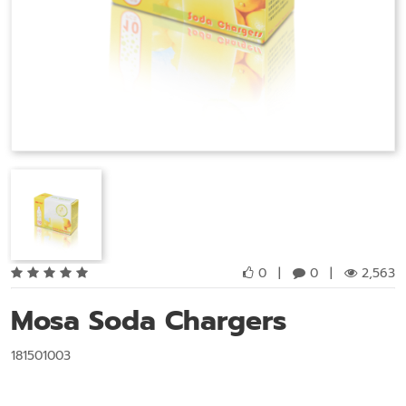
0
|
0
|
2,563
Mosa Soda Chargers
181501003