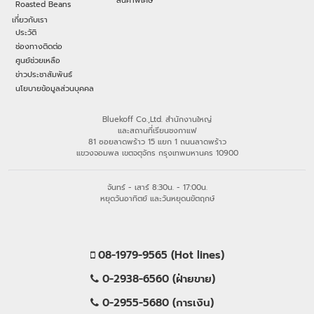
สินค้าพิเศษ
Roasted Beans
เกี่ยวกับเรา
ประวัติ
ช่องทางติดต่อ
ศูนย์ช่วยเหลือ
ข่าวประชาสัมพันธ์
นโยบายข้อมูลส่วนบุคคล
Bluekoff Co.,Ltd. สำนักงานใหญ่
และสถานที่เรียนชงกาแฟ
81 ซอยลาดพร้าว 15 แยก 1 ถนนลาดพร้าว
แขวงจอมพล เขตจตุจักร กรุงเทพมหานคร 10900
จันทร์ - เสาร์ 8:30น. - 17:00น.
หยุดวันอาทิตย์ และวันหยุดนขัตฤกษ์
08-1979-9565 (Hot lines)
0-2938-6560 (ฝ่ายขาย)
0-2955-5680 (การเงิน)