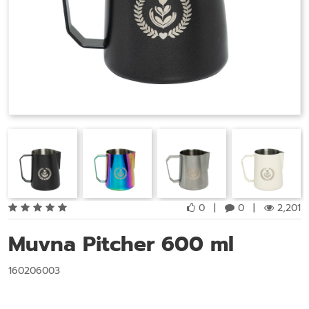
0
|
0
|
2,201
Muvna Pitcher 600 ml
160206003