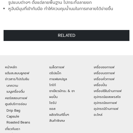
รูปแบบต่างๆ ตั้งแต่ลายพื้นฐาน ไปกระทั้งลายยก
หูจับมีมุมที่เข้ากับมือ ทำให้ควบคุมน้ำนมในการเทลายได้ง่ายขึ้น
RELATED
หน้าหลัก
เมล็ดกาแฟ
เครื่องชงกาแฟ
แต้มสะสมบลูคอฟ
ดริปแบ็ก
เครื่องบดกาแฟ
ข่าวสาร/โปรโมชัน
กาแฟแคปซูล
เครื่องคั่วกาแฟ
โกโก้
เครื่องปั่น
บทความ
ชาเขียวมัทฉะ & ชา
เครื่องใช้ในร้านกาแฟ
เมนูเครื่องดื่ม
ผงปั่น
อุปกรณ์เอสเพรสโซ
คอร์สสอนกาแฟ
ไซรัป
อุปกรณ์ชงกาแฟ
ศูนย์บริการซ่อม
ซอส
อุปกรณ์ร้านกาแฟ
Drip Bag
ผลิตภัณฑ์อื่นๆ
อะไหล่
Capsule
สินค้าพิเศษ
Roasted Beans
เกี่ยวกับเรา