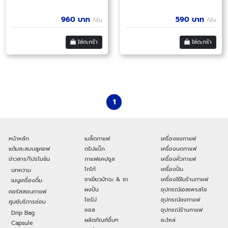
960
บาท
590
บาท
/อัน
/อัน
ใส่ตะกร้า
ใส่ตะกร้า
1
หน้าหลัก
เมล็ดกาแฟ
เครื่องชงกาแฟ
แต้มสะสมบลูคอฟ
ดริปแบ็ก
เครื่องบดกาแฟ
ข่าวสาร/โปรโมชัน
กาแฟแคปซูล
เครื่องคั่วกาแฟ
โกโก้
เครื่องปั่น
บทความ
ชาเขียวมัทฉะ & ชา
เครื่องใช้ในร้านกาแฟ
เมนูเครื่องดื่ม
ผงปั่น
อุปกรณ์เอสเพรสโซ
คอร์สสอนกาแฟ
ไซรัป
อุปกรณ์ชงกาแฟ
ศูนย์บริการซ่อม
ซอส
อุปกรณ์ร้านกาแฟ
Drip Bag
ผลิตภัณฑ์อื่นๆ
อะไหล่
Capsule