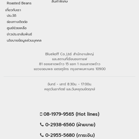
สินค้าพิเศษ
Roasted Beans
เกี่ยวกับเรา
ประวัติ
ช่องทางติดต่อ
ศูนย์ช่วยเหลือ
ข่าวประชาสัมพันธ์
นโยบายข้อมูลส่วนบุคคล
Bluekoff Co.,Ltd. สำนักงานใหญ่
และสถานที่เรียนชงกาแฟ
81 ซอยลาดพร้าว 15 แยก 1 ถนนลาดพร้าว
แขวงจอมพล เขตจตุจักร กรุงเทพมหานคร 10900
จันทร์ - เสาร์ 8:30น. - 17:00น.
หยุดวันอาทิตย์ และวันหยุดนขัตฤกษ์
08-1979-9565 (Hot lines)
0-2938-6560 (ฝ่ายขาย)
0-2955-5680 (การเงิน)