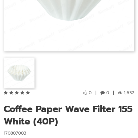
0
|
0
|
1,632
Coffee Paper Wave Filter 155
White (40P)
170807003