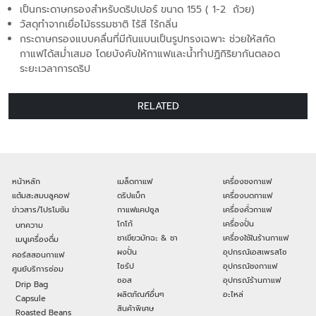
เป็นกระดาษกรองสำหรับดริปเปอร์ ขนาด 155 ( 1-2 ถ้วย)
วัสดุทำจากเยื่อไม้ธรรมชาติ ไร้สี ไร้กลิ่น
กระดาษกรองแบบคลื่นที่มีก้นแบนเป็นรูปทรงเฉพาะ ช่วยให้สกัด
กาแฟได้สม่ำเสมอ โดยบังคับให้กาแฟและน้ำทำปฏิกิริยากันตลอด
ระยะเวลาการดริป
RELATED
หน้าหลัก
เมล็ดกาแฟ
เครื่องชงกาแฟ
แต้มสะสมบลูคอฟ
ดริปแบ็ก
เครื่องบดกาแฟ
ข่าวสาร/โปรโมชัน
กาแฟแคปซูล
เครื่องคั่วกาแฟ
โกโก้
เครื่องปั่น
บทความ
ชาเขียวมัทฉะ & ชา
เครื่องใช้ในร้านกาแฟ
เมนูเครื่องดื่ม
ผงปั่น
อุปกรณ์เอสเพรสโซ
คอร์สสอนกาแฟ
ไซรัป
อุปกรณ์ชงกาแฟ
ศูนย์บริการซ่อม
ซอส
อุปกรณ์ร้านกาแฟ
Drip Bag
ผลิตภัณฑ์อื่นๆ
อะไหล่
Capsule
สินค้าพิเศษ
Roasted Beans