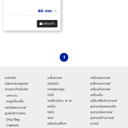
60
บาท
/ใบ
ใส่ตะกร้า
1
หน้าหลัก
เมล็ดกาแฟ
เครื่องชงกาแฟ
แต้มสะสมบลูคอฟ
ดริปแบ็ก
เครื่องบดกาแฟ
ข่าวสาร/โปรโมชัน
กาแฟแคปซูล
เครื่องคั่วกาแฟ
โกโก้
เครื่องปั่น
บทความ
ชาเขียวมัทฉะ & ชา
เครื่องใช้ในร้านกาแฟ
เมนูเครื่องดื่ม
ผงปั่น
อุปกรณ์เอสเพรสโซ
คอร์สสอนกาแฟ
ไซรัป
อุปกรณ์ชงกาแฟ
ศูนย์บริการซ่อม
ซอส
อุปกรณ์ร้านกาแฟ
Drip Bag
ผลิตภัณฑ์อื่นๆ
อะไหล่
Capsule