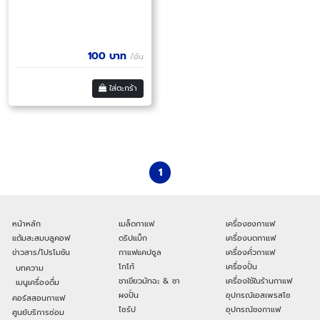
100
บาท
/อัน
ใส่ตะกร้า
1
หน้าหลัก
เมล็ดกาแฟ
เครื่องชงกาแฟ
แต้มสะสมบลูคอฟ
ดริปแบ็ก
เครื่องบดกาแฟ
ข่าวสาร/โปรโมชัน
กาแฟแคปซูล
เครื่องคั่วกาแฟ
โกโก้
เครื่องปั่น
บทความ
ชาเขียวมัทฉะ & ชา
เครื่องใช้ในร้านกาแฟ
เมนูเครื่องดื่ม
ผงปั่น
อุปกรณ์เอสเพรสโซ
คอร์สสอนกาแฟ
ไซรัป
อุปกรณ์ชงกาแฟ
ศูนย์บริการซ่อม