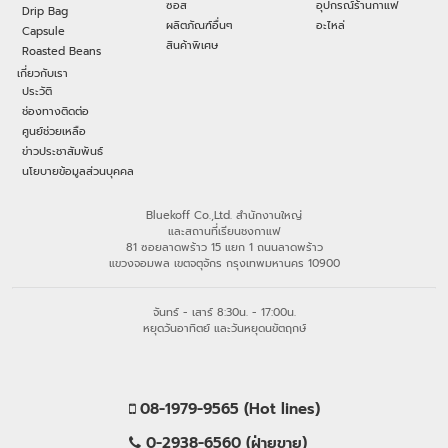
ซอส
อุปกรณ์ร้านกาแฟ
Drip Bag
ผลิตภัณฑ์อื่นๆ
อะไหล่
Capsule
สินค้าพิเศษ
Roasted Beans
เกี่ยวกับเรา
ประวัติ
ช่องทางติดต่อ
ศูนย์ช่วยเหลือ
ข่าวประชาสัมพันธ์
นโยบายข้อมูลส่วนบุคคล
Bluekoff Co.,Ltd. สำนักงานใหญ่
และสถานที่เรียนชงกาแฟ
81 ซอยลาดพร้าว 15 แยก 1 ถนนลาดพร้าว
แขวงจอมพล เขตจตุจักร กรุงเทพมหานคร 10900
จันทร์ - เสาร์ 8:30น. - 17:00น.
หยุดวันอาทิตย์ และวันหยุดนขัตฤกษ์
08-1979-9565 (Hot lines)
0-2938-6560 (ฝ่ายขาย)