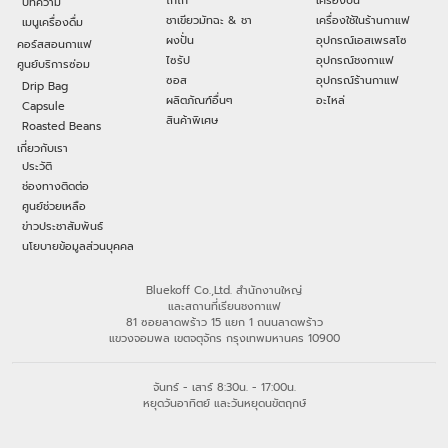
โกโก้
เครื่องปั่น
บทความ
ชาเขียวมัทฉะ & ชา
เครื่องใช้ในร้านกาแฟ
เมนูเครื่องดื่ม
ผงปั่น
อุปกรณ์เอสเพรสโซ
คอร์สสอนกาแฟ
ไซรัป
อุปกรณ์ชงกาแฟ
ศูนย์บริการซ่อม
ซอส
อุปกรณ์ร้านกาแฟ
Drip Bag
ผลิตภัณฑ์อื่นๆ
อะไหล่
Capsule
สินค้าพิเศษ
Roasted Beans
เกี่ยวกับเรา
ประวัติ
ช่องทางติดต่อ
ศูนย์ช่วยเหลือ
ข่าวประชาสัมพันธ์
นโยบายข้อมูลส่วนบุคคล
Bluekoff Co.,Ltd. สำนักงานใหญ่
และสถานที่เรียนชงกาแฟ
81 ซอยลาดพร้าว 15 แยก 1 ถนนลาดพร้าว
แขวงจอมพล เขตจตุจักร กรุงเทพมหานคร 10900
จันทร์ - เสาร์ 8:30น. - 17:00น.
หยุดวันอาทิตย์ และวันหยุดนขัตฤกษ์