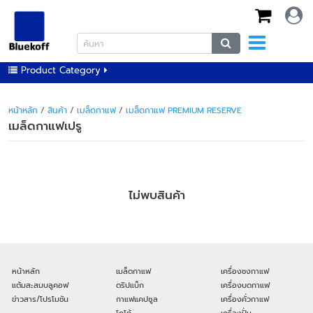
Product Category
หน้าหลัก
/
สินค้า
/
เมล็ดกาแฟ
/
เมล็ดกาแฟ PREMIUM RESERVE
เมล็ดกาแฟเปรู
ไม่พบสินค้า
หน้าหลัก
เมล็ดกาแฟ
เครื่องชงกาแฟ
แต้มสะสมบลูคอฟ
ดริปแบ็ก
เครื่องบดกาแฟ
ข่าวสาร/โปรโมชัน
กาแฟแคปซูล
เครื่องคั่วกาแฟ