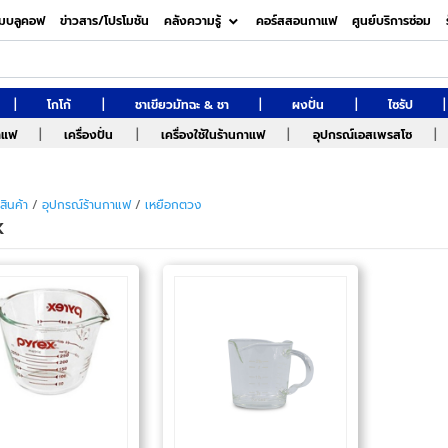
มบลูคอฟ
ข่าวสาร/โปรโมชัน
คลังความรู้
คอร์สสอนกาแฟ
ศูนย์บริการซ่อม
|
|
|
|
|
โกโก้
ชาเขียวมัทฉะ & ชา
ผงปั่น
ไซรัป
|
|
|
|
กาแฟ
เครื่องปั่น
เครื่องใช้ในร้านกาแฟ
อุปกรณ์เอสเพรสโซ
สินค้า
/
อุปกรณ์ร้านกาแฟ
/
เหยือกตวง
x