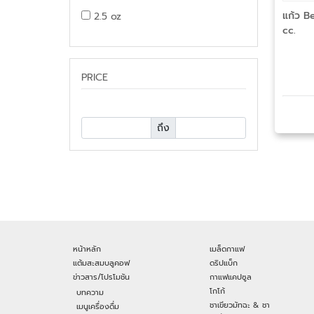
แก้ว B
2.5 oz
cc.
PRICE
ถึง
หน้าหลัก
เมล็ดกาแฟ
แต้มสะสมบลูคอฟ
ดริปแบ็ก
ข่าวสาร/โปรโมชัน
กาแฟแคปซูล
โกโก้
บทความ
ชาเขียวมัทฉะ & ชา
เมนูเครื่องดื่ม