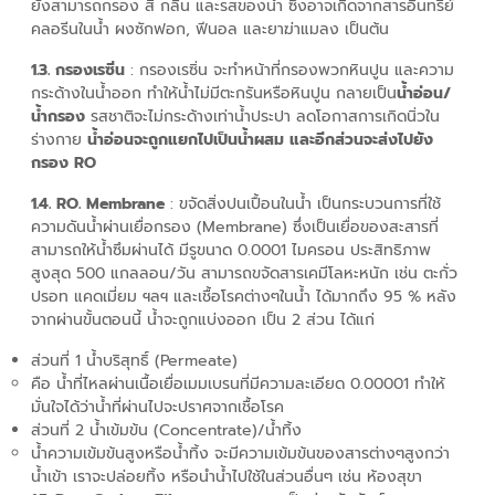
ยังสามารถกรอง สี กลิ่น และรสของน้ำ ซึ่งอาจเกิดจากสารอินทรีย์
คลอรีนในน้ำ ผงซักฟอก, ฟีนอล และยาฆ่าแมลง เป็นต้น
1.3. กรองเรซิ่น
: กรองเรซิ่น จะทำหน้าที่กรองพวกหินปูน และความ
กระด้างในน้ำออก ทำให้น้ำไม่มีตะกรันหรือหินปูน กลายเป็น
น้ำอ่อน/
น้ำกรอง
รสชาติจะไม่กระด้างเท่าน้ำประปา ลดโอกาสการเกิดนิ่วใน
ร่างกาย
น้ำอ่อนจะถูกแยกไปเป็นน้ำผสม และอีกส่วนจะส่งไปยัง
กรอง
RO
1.4
. RO. Membrane
: ขจัดสิ่งปนเปื้อนในน้ำ เป็นกระบวนการที่ใช้
ความดันน้ำผ่านเยื่อกรอง (Membrane) ซึ่งเป็นเยื่อของสะสารที่
สามารถให้น้ำซึมผ่านได้ มีรูขนาด 0.0001 ไมครอน ประสิทธิภาพ
สูงสุด 500 แกลลอน/วัน สามารถขจัดสารเคมีโลหะหนัก เช่น ตะกั่ว
ปรอท แคดเมี่ยม ฯลฯ และเชื้อโรคต่างๆในน้ำ ได้มากถึง 95 % หลัง
จากผ่านขั้นตอนนี้ น้ำจะถูกแบ่งออก เป็น 2 ส่วน ได้แก่
ส่วนที่ 1 น้ำบริสุทธิ์ (Permeate)
คือ น้ำที่ไหลผ่านเนื้อเยื่อเมมเบรนที่มีความละเอียด 0.00001 ทำให้
มั่นใจได้ว่าน้ำที่ผ่านไปจะปราศจากเชื้อโรค
ส่วนที่ 2 น้ำเข้มข้น (Concentrate)/น้ำทิ้ง
น้ำความเข้มข้นสูงหรือน้ำทิ้ง จะมีความเข้มข้นของสารต่างๆสูงกว่า
น้ำเข้า เราจะปล่อยทิ้ง หรือนำน้ำไปใช้ในส่วนอื่นๆ เช่น ห้องสุขา