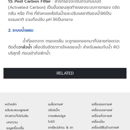
1.5
. Post Carbon Filter
: สารกรองจะเป็นถ่านกัมมันต์
(Activated Carbon) เป็นขั้นตอนสุดท้ายของระบบการกรอง ขจัด
กลิ่น หรือ ก๊าซ ที่ยังคงเหลือในน้ำและปรับรสชาติของน้ำให้เป็น
ธรรมชาติ รวมถึงปรับ pH ให้เป็นกลาง
2. ระบบน้ำผสม
น้ำที่ออกจาก กรองเรซิ่น จะถูกแยกออกมาที่ปลายท่อเราจะ
ติดตั้ง
วาล์วน้ำ
เพื่อปรับอัตราการไหลของน้ำ สำหรับผสมกับน้ำ RO
บริสุทธิ์ ก่อนเข้าถังพักน้ำ
RELATED
หน้าหลัก
เมล็ดกาแฟ
เครื่องชงกาแฟ
แต้มสะสมบลูคอฟ
ดริปแบ็ก
เครื่องบดกาแฟ
ข่าวสาร/โปรโมชัน
กาแฟแคปซูล
เครื่องคั่วกาแฟ
โกโก้
เครื่องปั่น
บทความ
ชาเขียวมัทฉะ & ชา
เครื่องใช้ในร้านกาแฟ
เมนูเครื่องดื่ม