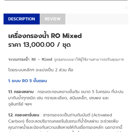
DESCRIPTION
REVIEW
เครื่องกรองน้ำ RO Mixed
ราคา 13,000.00 / ชุด
ระบบกรองน้ำ RO – Mixed
 ถูกออกแบบมาให้ผู้ใช้งานสามารถปรับคุณภาพน้ำ ให้
โดยระบบหลักๆ จะแบ่งเป็น 2 ส่วน คือ
1. ระบบ
RO 5 ขั้นตอน
1.1. กรองหยาบ
: กรองตะกอนหยาบขั้นต้น ขนาด 5 ไมครอน ที่ปะปน
มากับน้ำทุกชนิด เช่น ทรายละเอียด, สนิมเหล็ก, เศษผง และ
จุลินทรีย์ ฯลฯ
1.2. กรองคาร์บอน
: สารกรองจะเป็นถ่านกัมมันต์ (Activated
Carbon) ซึ่งจะลดปริมาณคลอรีนในขณะที่น้ำไหลผ่าน จะช่วยเพิ่ม
คุณภาพน้ำและป้องกันความเสียหายให้กับเยื่อกรองหลัก นอกจากนี้