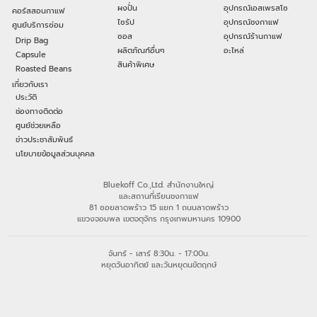
ผงปั่น
อุปกรณ์เอสเพรสโซ
คอร์สสอนกาแฟ
ไซรัป
อุปกรณ์ชงกาแฟ
ศูนย์บริการซ่อม
ซอส
อุปกรณ์ร้านกาแฟ
Drip Bag
ผลิตภัณฑ์อื่นๆ
อะไหล่
Capsule
สินค้าพิเศษ
Roasted Beans
เกี่ยวกับเรา
ประวัติ
ช่องทางติดต่อ
ศูนย์ช่วยเหลือ
ข่าวประชาสัมพันธ์
นโยบายข้อมูลส่วนบุคคล
Bluekoff Co.,Ltd. สำนักงานใหญ่
และสถานที่เรียนชงกาแฟ
81 ซอยลาดพร้าว 15 แยก 1 ถนนลาดพร้าว
แขวงจอมพล เขตจตุจักร กรุงเทพมหานคร 10900
จันทร์ - เสาร์ 8:30น. - 17:00น.
หยุดวันอาทิตย์ และวันหยุดนขัตฤกษ์