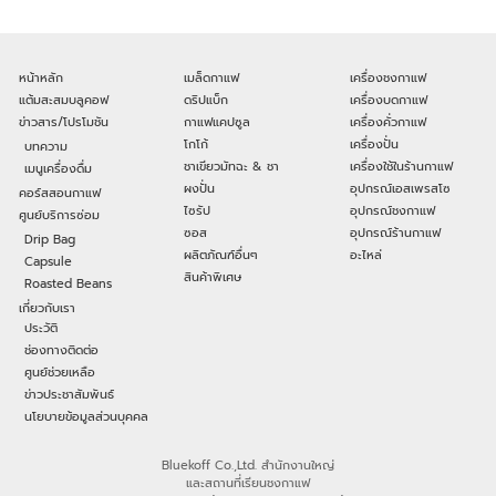
หน้าหลัก
เมล็ดกาแฟ
เครื่องชงกาแฟ
แต้มสะสมบลูคอฟ
ดริปแบ็ก
เครื่องบดกาแฟ
ข่าวสาร/โปรโมชัน
กาแฟแคปซูล
เครื่องคั่วกาแฟ
โกโก้
เครื่องปั่น
บทความ
ชาเขียวมัทฉะ & ชา
เครื่องใช้ในร้านกาแฟ
เมนูเครื่องดื่ม
ผงปั่น
อุปกรณ์เอสเพรสโซ
คอร์สสอนกาแฟ
ไซรัป
อุปกรณ์ชงกาแฟ
ศูนย์บริการซ่อม
ซอส
อุปกรณ์ร้านกาแฟ
Drip Bag
ผลิตภัณฑ์อื่นๆ
อะไหล่
Capsule
สินค้าพิเศษ
Roasted Beans
เกี่ยวกับเรา
ประวัติ
ช่องทางติดต่อ
ศูนย์ช่วยเหลือ
ข่าวประชาสัมพันธ์
นโยบายข้อมูลส่วนบุคคล
Bluekoff Co.,Ltd. สำนักงานใหญ่
และสถานที่เรียนชงกาแฟ