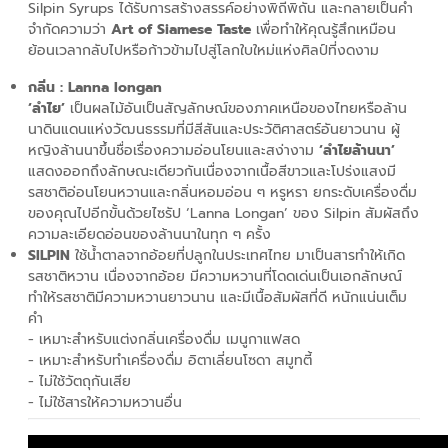
Silpin Syrups ได้รับการสร้างสรรค์อย่างพิถีพิถัน และกลายเป็นคำ
จำกัดความว่า
Art of Siamese Taste
เพื่อทำให้คุณรู้สึกเหมือน
ย้อนเวลากลับไปหรือก้าวข้ามไปสู่โลกใบใหม่แห่งศิลป์ที่งดงาม
กลิ่น : Lanna longan
‘ลำไย’
เป็นผลไม้อันเป็นสัญลักษณ์ของภาคเหนือของไทยหรือล้าน
นาดินแดนแห่งวัฒนธรรมที่มีสีสันและประวัติศาสตร์อันยาวนาน ผู้
หญิงล้านนาขึ้นชื่อเรื่องความอ่อนโยนและสง่างาม
‘ลำไยล้านนา’
แสดงออกถึงลักษณะเดียวกันเนื่องจากเนื้อสีขาวและโปร่งแสงมี
รสชาติอ่อนโยนหวานและกลิ่นหอมอ่อน ๆ หรูหรา ยกระดับเครื่องดื่ม
ของคุณไปอีกขั้นด้วยไซรัป ‘Lanna Longan’ ของ Silpin สัมผัสถึง
ความละเอียดอ่อนของล้านนาในทุก ๆ ครั้ง
SILPIN
ใช้น้ำตาลจากอ้อยที่ปลูกในประเทศไทย มาเป็นสารทำให้เกิด
รสชาติหวาน เนื่องจากอ้อย มีความหวานที่โดดเด่นเป็นเอกลักษณ์
ทำให้รสชาติมีความหวานยาวนาน และมีเนื้อสัมผัสที่ดี หนักแน่นเต็ม
คำ
- เหมาะสำหรับแต่งกลิ่นเครื่องดื่ม เมนูกาแฟสด
- เหมาะสำหรับทำเครื่องดื่ม อิตาเลี่ยนโซดา สมูทตี้
- ไม่ใช้วัตถุกันเสีย
- ไม่ใช้สารให้ความหวานอื่น