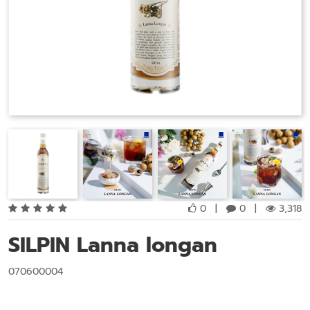
0
|
0
|
3,318
SILPIN Lanna longan
070600004