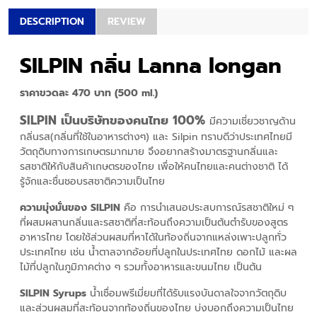
DESCRIPTION
REVIEW
SILPIN กลิ่น Lanna longan
ราคาขวดละ 470 บาท (500 ml.)
SILPIN เป็นบริษัทของคนไทย 100%
มีความเชี่ยวชาญด้าน
กลิ่นรส(กลิ่นที่ใช้ในอาหารต่างๆ) และ Silpin ทราบดีว่าประเทศไทยมี
วัตถุดิบทางการเกษตรมากมาย จึงอยากสร้างมาตรฐานกลิ่นและ
รสชาติให้กับสินค้าเกษตรของไทย เพื่อให้คนไทยและคนต่างชาติ ได้
รู้จักและชื่นชอบรสชาติความเป็นไทย
ความมุ่งมั่นของ SILPIN
คือ การนำเสนอประสบการณ์รสชาติใหม่ ๆ
ที่ผสมผสานกลิ่นและรสชาติที่สะท้อนถึงความเป็นต้นตำรับของสูตร
อาหารไทย โดยใช้ส่วนผสมที่หาได้ในท้องถิ่นจากแหล่งเพาะปลูกทั่ว
ประเทศไทย เช่น น้ำตาลจากอ้อยที่ปลูกในประเทศไทย ดอกไม้ และผล
ไม้ที่ปลูกในภูมิภาคต่าง ๆ รวมทั้งอาหารและขนมไทย เป็นต้น
SILPIN Syrups
น้ำเชื่อมพรีเมี่ยมที่ได้รับแรงบันดาลใจจากวัตถุดิบ
และส่วนผสมที่สะท้อนจากท้องถิ่นของไทย บ่งบอกถึงความเป็นไทย