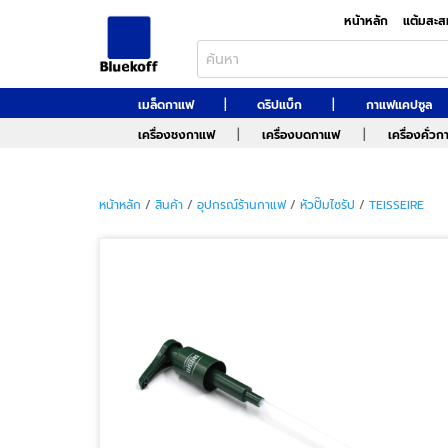
หน้าหลัก
แต้มสะส
|
|
เมล็ดกาแฟ
ดริปแบ็ก
กาแฟแคปซูล
|
|
เครื่องชงกาแฟ
เครื่องบดกาแฟ
เครื่องคั่ว
หน้าหลัก
/
สินค้า
/
อุปกรณ์ร้านกาแฟ
/
หัวปั๊มไซรัป
/
TEISSEIRE