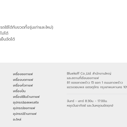
ใช้ได้กับขวดทั้งรุ่นเก่าและใหม่)
ไปได้
็นจัดได้
Bluekoff Co.,Ltd. สำนักงานใหญ่
เครื่องชงกาแฟ
และสถานที่เรียนชงกาแฟ
เครื่องบดกาแฟ
81 ซอยลาดพร้าว 15 แยก 1 ถนนลาดพร้าว
เครื่องคั่วกาแฟ
แขวงจอมพล เขตจตุจักร กรุงเทพมหานคร 1
เครื่องปั่น
เครื่องใช้ในร้านกาแฟ
จันทร์ - เสาร์ 8:30น. - 17:00น.
อุปกรณ์เอสเพรสโซ
หยุดวันอาทิตย์ และวันหยุดนขัตฤกษ์
อุปกรณ์ชงกาแฟ
อุปกรณ์ร้านกาแฟ
อะไหล่