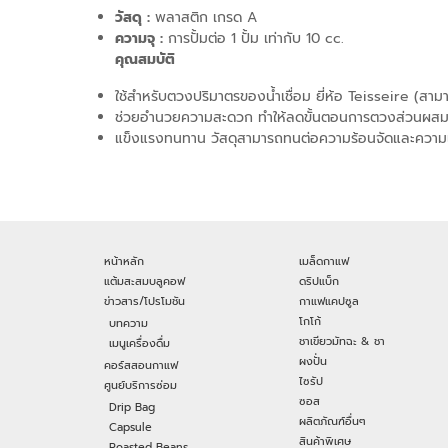
วัสดุ :
พลาสติก เกรด A
ความจุ :
การปั้มต่อ 1 ปั้ม เท่ากับ 10 cc.
คุณสมบัติ
ใช้สำหรับตวงปริมาตรของน้ำเชื่อม ยี่ห้อ Teisseire (สามารถ
ช่วยอำนวยความสะดวก ทำให้ลดขั้นตอนการตวงส่วนผสม
แข็งแรงทนทาน วัสดุสามารถทนต่อความร้อนจัดและความเย
หน้าหลัก
เมล็ดกาแฟ
แต้มสะสมบลูคอฟ
ดริปแบ็ก
ข่าวสาร/โปรโมชัน
กาแฟแคปซูล
โกโก้
บทความ
ชาเขียวมัทฉะ & ชา
เมนูเครื่องดื่ม
ผงปั่น
คอร์สสอนกาแฟ
ไซรัป
ศูนย์บริการซ่อม
ซอส
Drip Bag
ผลิตภัณฑ์อื่นๆ
Capsule
สินค้าพิเศษ
Roasted Beans