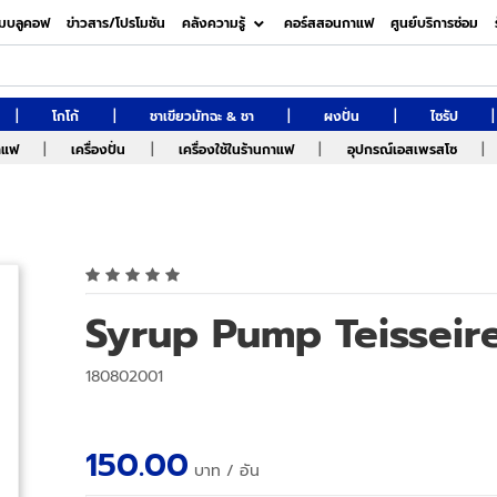
มบลูคอฟ
ข่าวสาร/โปรโมชัน
คลังความรู้
คอร์สสอนกาแฟ
ศูนย์บริการซ่อม
|
|
|
|
|
โกโก้
ชาเขียวมัทฉะ & ชา
ผงปั่น
ไซรัป
|
|
|
|
กาแฟ
เครื่องปั่น
เครื่องใช้ในร้านกาแฟ
อุปกรณ์เอสเพรสโซ
Syrup Pump Teisseir
180802001
150.00
บาท
/ อัน