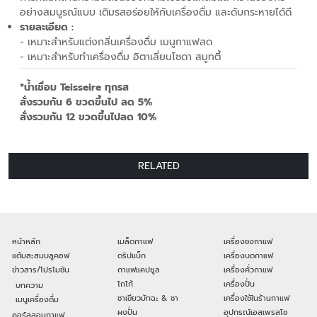
อย่างสมบูรณ์แบบ เติมรสอร่อยให้กับเครื่องดื่ม และดับกระหายได้ดี
รายละเอียด :
- เหมาะสำหรับแต่งกลิ่นเครื่องดื่ม เมนูกาแฟสด
- เหมาะสำหรับทำเครื่องดื่ม อิตาเลี่ยนโซดา สมูทตี้
*น้ำเชื่อม Teisseire ทุกรส
สั่งรวมกัน 6 ขวดขึ้นไป ลด 5%
สั่งรวมกัน 12 ขวดขึ้นไปลด 10%
RELATED
หน้าหลัก
เมล็ดกาแฟ
เครื่องชงกาแฟ
แต้มสะสมบลูคอฟ
ดริปแบ็ก
เครื่องบดกาแฟ
ข่าวสาร/โปรโมชัน
กาแฟแคปซูล
เครื่องคั่วกาแฟ
โกโก้
เครื่องปั่น
บทความ
ชาเขียวมัทฉะ & ชา
เครื่องใช้ในร้านกาแฟ
เมนูเครื่องดื่ม
ผงปั่น
อุปกรณ์เอสเพรสโซ
คอร์สสอนกาแฟ