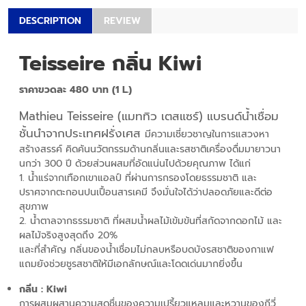
DESCRIPTION
REVIEW
Teisseire กลิ่น Kiwi
ราคาขวดละ 480 บาท (1 L.)
Mathieu Teisseire (แมททิว เตสแซร์) แบรนด์น้ำเชื่อม
ชั้นนำจากประเทศฝรั่งเศส
มีความเชี่ยวชาญในการแสวงหา
สร้างสรรค์ คิดค้นนวัตกรรมด้านกลิ่นและรสชาติเครื่องดื่มมายาวนา
นกว่า 300 ปี ด้วยส่วนผสมที่อัดแน่นไปด้วยคุณภาพ ได้แก่
1. น้ำแร่จากเทือกเขาแอลป์ ที่ผ่านการกรองโดยธรรมชาติ และ
ปราศจากตะกอนปนเปื้อนสารเคมี จึงมั่นใจได้ว่าปลอดภัยและดีต่อ
สุขภาพ
2. น้ำตาลจากธรรมชาติ ที่ผสมน้ำผลไม้เข้มข้นที่สกัดจากดอกไม้ และ
ผลไม้จริงสูงสุดถึง 20%
และที่สำคัญ กลิ่นของน้ำเชื่อมไม่กลบหรือบดบังรสชาติของกาแฟ
แถมยังช่วยชูรสชาติให้มีเอกลักษณ์และโดดเด่นมากยิ่งขึ้น
กลิ่น :
Kiwi
การผสมผสานความสดชื่นของความเปรี้ยวแหลมและหวานของกีวี่