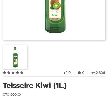
0
|
0
|
2,306
Teisseire Kiwi (1L.)
070100003