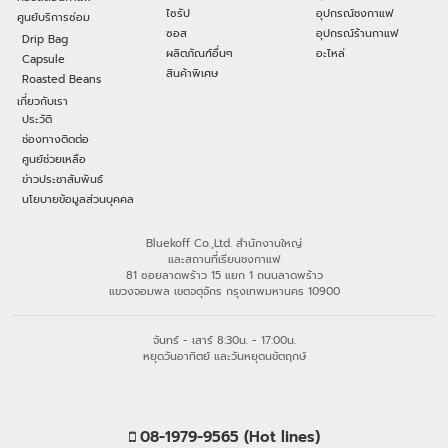
ไซรัป
อุปกรณ์ชงกาแฟ
ศูนย์บริการซ่อม
ซอส
อุปกรณ์ร้านกาแฟ
Drip Bag
ผลิตภัณฑ์อื่นๆ
อะไหล่
Capsule
สินค้าพิเศษ
Roasted Beans
เกี่ยวกับเรา
ประวัติ
ช่องทางติดต่อ
ศูนย์ช่วยเหลือ
ข่าวประชาสัมพันธ์
นโยบายข้อมูลส่วนบุคคล
Bluekoff Co.,Ltd. สำนักงานใหญ่
และสถานที่เรียนชงกาแฟ
81 ซอยลาดพร้าว 15 แยก 1 ถนนลาดพร้าว
แขวงจอมพล เขตจตุจักร กรุงเทพมหานคร 10900
จันทร์ - เสาร์ 8:30น. - 17:00น.
หยุดวันอาทิตย์ และวันหยุดนขัตฤกษ์
08-1979-9565 (Hot lines)