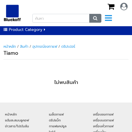
Product Category
หน้าหลัก
/
สินค้า
/
อุปกรณ์ชงกาแฟ
/
ดริปเปอร์
Tiamo
ไม่พบสินค้า
หน้าหลัก
เมล็ดกาแฟ
เครื่องชงกาแฟ
แต้มสะสมบลูคอฟ
ดริปแบ็ก
เครื่องบดกาแฟ
ข่าวสาร/โปรโมชัน
กาแฟแคปซูล
เครื่องคั่วกาแฟ