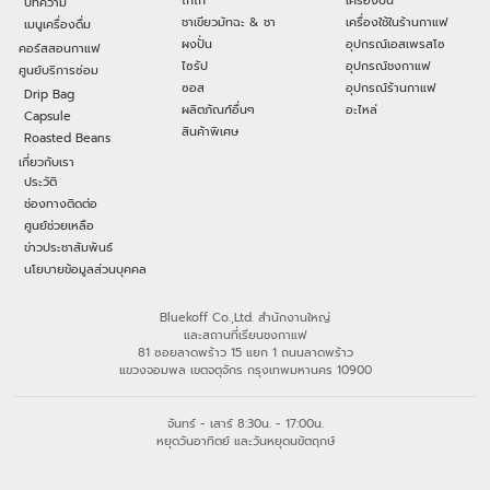
โกโก้
เครื่องปั่น
บทความ
ชาเขียวมัทฉะ & ชา
เครื่องใช้ในร้านกาแฟ
เมนูเครื่องดื่ม
ผงปั่น
อุปกรณ์เอสเพรสโซ
คอร์สสอนกาแฟ
ไซรัป
อุปกรณ์ชงกาแฟ
ศูนย์บริการซ่อม
ซอส
อุปกรณ์ร้านกาแฟ
Drip Bag
ผลิตภัณฑ์อื่นๆ
อะไหล่
Capsule
สินค้าพิเศษ
Roasted Beans
เกี่ยวกับเรา
ประวัติ
ช่องทางติดต่อ
ศูนย์ช่วยเหลือ
ข่าวประชาสัมพันธ์
นโยบายข้อมูลส่วนบุคคล
Bluekoff Co.,Ltd. สำนักงานใหญ่
และสถานที่เรียนชงกาแฟ
81 ซอยลาดพร้าว 15 แยก 1 ถนนลาดพร้าว
แขวงจอมพล เขตจตุจักร กรุงเทพมหานคร 10900
จันทร์ - เสาร์ 8:30น. - 17:00น.
หยุดวันอาทิตย์ และวันหยุดนขัตฤกษ์