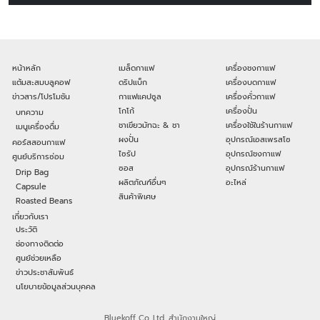
หน้าหลัก
เมล็ดกาแฟ
เครื่องชงกาแฟ
แต้มสะสมบลูคอฟ
ดริปแบ็ก
เครื่องบดกาแฟ
ข่าวสาร/โปรโมชัน
กาแฟแคปซูล
เครื่องคั่วกาแฟ
โกโก้
เครื่องปั่น
บทความ
ชาเขียวมัทฉะ & ชา
เครื่องใช้ในร้านกาแฟ
เมนูเครื่องดื่ม
ผงปั่น
อุปกรณ์เอสเพรสโซ
คอร์สสอนกาแฟ
ไซรัป
อุปกรณ์ชงกาแฟ
ศูนย์บริการซ่อม
ซอส
อุปกรณ์ร้านกาแฟ
Drip Bag
ผลิตภัณฑ์อื่นๆ
อะไหล่
Capsule
สินค้าพิเศษ
Roasted Beans
เกี่ยวกับเรา
ประวัติ
ช่องทางติดต่อ
ศูนย์ช่วยเหลือ
ข่าวประชาสัมพันธ์
นโยบายข้อมูลส่วนบุคคล
Bluekoff Co.,Ltd. สำนักงานใหญ่