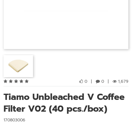
0
|
0
|
1,679
Tiamo Unbleached V Coffee
Filter V02 (40 pcs./box)
170803006