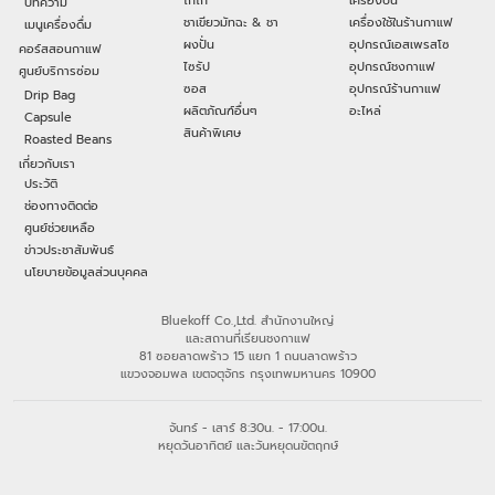
โกโก้
เครื่องปั่น
บทความ
ชาเขียวมัทฉะ & ชา
เครื่องใช้ในร้านกาแฟ
เมนูเครื่องดื่ม
ผงปั่น
อุปกรณ์เอสเพรสโซ
คอร์สสอนกาแฟ
ไซรัป
อุปกรณ์ชงกาแฟ
ศูนย์บริการซ่อม
ซอส
อุปกรณ์ร้านกาแฟ
Drip Bag
ผลิตภัณฑ์อื่นๆ
อะไหล่
Capsule
สินค้าพิเศษ
Roasted Beans
เกี่ยวกับเรา
ประวัติ
ช่องทางติดต่อ
ศูนย์ช่วยเหลือ
ข่าวประชาสัมพันธ์
นโยบายข้อมูลส่วนบุคคล
Bluekoff Co.,Ltd. สำนักงานใหญ่
และสถานที่เรียนชงกาแฟ
81 ซอยลาดพร้าว 15 แยก 1 ถนนลาดพร้าว
แขวงจอมพล เขตจตุจักร กรุงเทพมหานคร 10900
จันทร์ - เสาร์ 8:30น. - 17:00น.
หยุดวันอาทิตย์ และวันหยุดนขัตฤกษ์