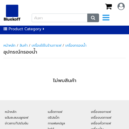
Product Category
หน้าหลัก
/
สินค้า
/
เครื่องใช้ในร้านกาแฟ
/
เครื่องกรองน้ำ
อุปกรณ์กรองน้ำ
ไม่พบสินค้า
หน้าหลัก
เมล็ดกาแฟ
เครื่องชงกาแฟ
แต้มสะสมบลูคอฟ
ดริปแบ็ก
เครื่องบดกาแฟ
ข่าวสาร/โปรโมชัน
กาแฟแคปซูล
เครื่องคั่วกาแฟ