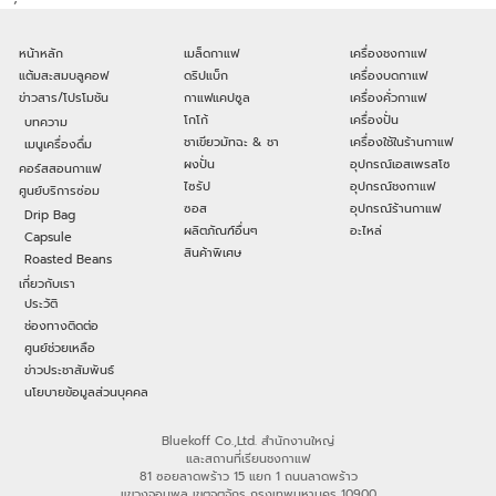
หน้าหลัก
เมล็ดกาแฟ
เครื่องชงกาแฟ
แต้มสะสมบลูคอฟ
ดริปแบ็ก
เครื่องบดกาแฟ
ข่าวสาร/โปรโมชัน
กาแฟแคปซูล
เครื่องคั่วกาแฟ
โกโก้
เครื่องปั่น
บทความ
ชาเขียวมัทฉะ & ชา
เครื่องใช้ในร้านกาแฟ
เมนูเครื่องดื่ม
ผงปั่น
อุปกรณ์เอสเพรสโซ
คอร์สสอนกาแฟ
ไซรัป
อุปกรณ์ชงกาแฟ
ศูนย์บริการซ่อม
ซอส
อุปกรณ์ร้านกาแฟ
Drip Bag
ผลิตภัณฑ์อื่นๆ
อะไหล่
Capsule
สินค้าพิเศษ
Roasted Beans
เกี่ยวกับเรา
ประวัติ
ช่องทางติดต่อ
ศูนย์ช่วยเหลือ
ข่าวประชาสัมพันธ์
นโยบายข้อมูลส่วนบุคคล
Bluekoff Co.,Ltd. สำนักงานใหญ่
และสถานที่เรียนชงกาแฟ
81 ซอยลาดพร้าว 15 แยก 1 ถนนลาดพร้าว
แขวงจอมพล เขตจตุจักร กรุงเทพมหานคร 10900