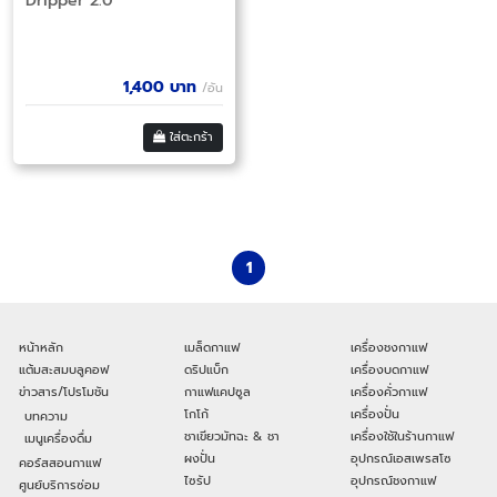
Dripper 2.0
1,400
บาท
/อัน
ใส่ตะกร้า
1
หน้าหลัก
เมล็ดกาแฟ
เครื่องชงกาแฟ
แต้มสะสมบลูคอฟ
ดริปแบ็ก
เครื่องบดกาแฟ
ข่าวสาร/โปรโมชัน
กาแฟแคปซูล
เครื่องคั่วกาแฟ
โกโก้
เครื่องปั่น
บทความ
ชาเขียวมัทฉะ & ชา
เครื่องใช้ในร้านกาแฟ
เมนูเครื่องดื่ม
ผงปั่น
อุปกรณ์เอสเพรสโซ
คอร์สสอนกาแฟ
ไซรัป
อุปกรณ์ชงกาแฟ
ศูนย์บริการซ่อม