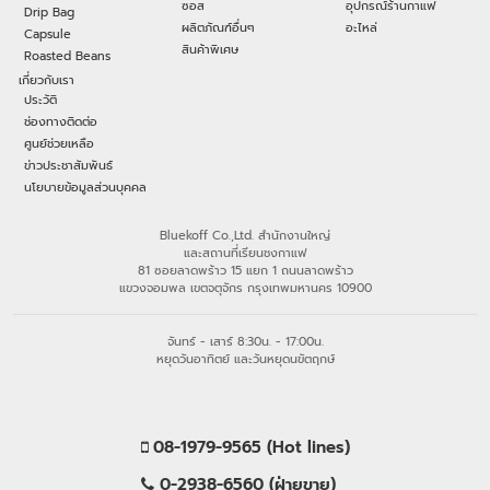
ซอส
อุปกรณ์ร้านกาแฟ
Drip Bag
ผลิตภัณฑ์อื่นๆ
อะไหล่
Capsule
สินค้าพิเศษ
Roasted Beans
เกี่ยวกับเรา
ประวัติ
ช่องทางติดต่อ
ศูนย์ช่วยเหลือ
ข่าวประชาสัมพันธ์
นโยบายข้อมูลส่วนบุคคล
Bluekoff Co.,Ltd. สำนักงานใหญ่
และสถานที่เรียนชงกาแฟ
81 ซอยลาดพร้าว 15 แยก 1 ถนนลาดพร้าว
แขวงจอมพล เขตจตุจักร กรุงเทพมหานคร 10900
จันทร์ - เสาร์ 8:30น. - 17:00น.
หยุดวันอาทิตย์ และวันหยุดนขัตฤกษ์
08-1979-9565 (Hot lines)
0-2938-6560 (ฝ่ายขาย)