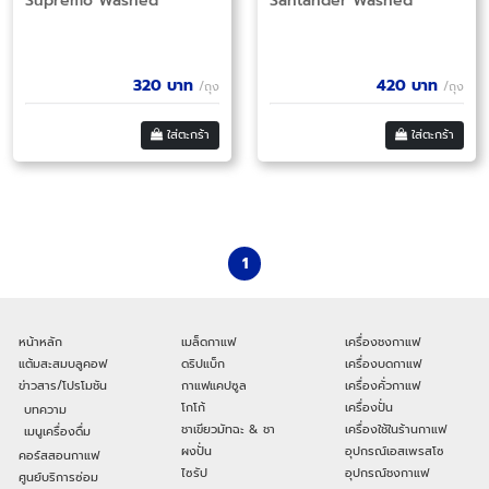
Supremo Washed
Santander Washed
320
บาท
420
บาท
/ถุง
/ถุง
ใส่ตะกร้า
ใส่ตะกร้า
1
หน้าหลัก
เมล็ดกาแฟ
เครื่องชงกาแฟ
แต้มสะสมบลูคอฟ
ดริปแบ็ก
เครื่องบดกาแฟ
ข่าวสาร/โปรโมชัน
กาแฟแคปซูล
เครื่องคั่วกาแฟ
โกโก้
เครื่องปั่น
บทความ
ชาเขียวมัทฉะ & ชา
เครื่องใช้ในร้านกาแฟ
เมนูเครื่องดื่ม
ผงปั่น
อุปกรณ์เอสเพรสโซ
คอร์สสอนกาแฟ
ไซรัป
อุปกรณ์ชงกาแฟ
ศูนย์บริการซ่อม