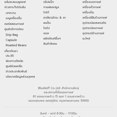
แต้มสะสมบลูคอฟ
ดริปแบ็ก
เครื่องบดกาแฟ
ข่าวสาร/โปรโมชัน
กาแฟแคปซูล
เครื่องคั่วกาแฟ
โกโก้
เครื่องปั่น
บทความ
ชาเขียวมัทฉะ & ชา
เครื่องใช้ในร้านกาแฟ
เมนูเครื่องดื่ม
ผงปั่น
อุปกรณ์เอสเพรสโซ
คอร์สสอนกาแฟ
ไซรัป
อุปกรณ์ชงกาแฟ
ศูนย์บริการซ่อม
ซอส
อุปกรณ์ร้านกาแฟ
Drip Bag
ผลิตภัณฑ์อื่นๆ
อะไหล่
Capsule
สินค้าพิเศษ
Roasted Beans
เกี่ยวกับเรา
ประวัติ
ช่องทางติดต่อ
ศูนย์ช่วยเหลือ
ข่าวประชาสัมพันธ์
นโยบายข้อมูลส่วนบุคคล
Bluekoff Co.,Ltd. สำนักงานใหญ่
และสถานที่เรียนชงกาแฟ
81 ซอยลาดพร้าว 15 แยก 1 ถนนลาดพร้าว
แขวงจอมพล เขตจตุจักร กรุงเทพมหานคร 10900
จันทร์ - เสาร์ 8:30น. - 17:00น.