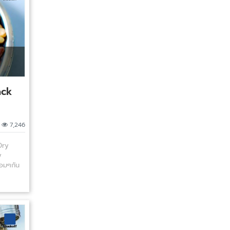
ack
|
7,246
Dry
y
้อมๆกัน