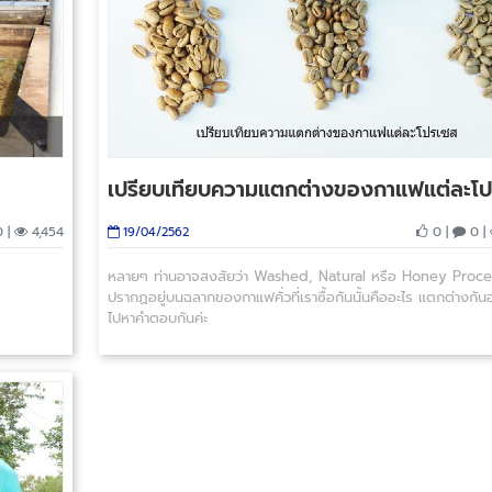
เปรียบเทียบความแตกต่างของกาแฟแต่ละโ
 |
4,454
0 |
0 |
19/04/2562
หลายๆ ท่านอาจสงสัยว่า Washed, Natural หรือ Honey Process
ปรากฏอยู่บนฉลากของกาแฟคั่วที่เราซื้อกันนั้นคืออะไร แตกต่างกัน
ไปหาคำตอบกันค่ะ