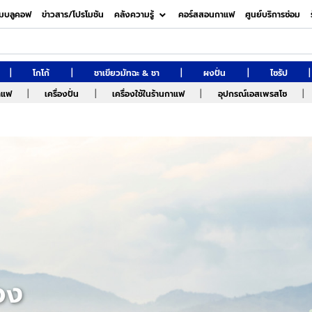
มบลูคอฟ
ข่าวสาร/โปรโมชัน
คลังความรู้
คอร์สสอนกาแฟ
ศูนย์บริการซ่อม
|
|
|
|
|
โกโก้
ชาเขียวมัทฉะ & ชา
ผงปั่น
ไซรัป
|
|
|
|
กาแฟ
เครื่องปั่น
เครื่องใช้ในร้านกาแฟ
อุปกรณ์เอสเพรสโซ