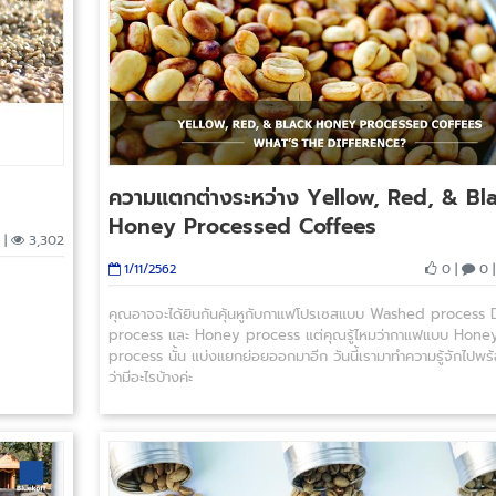
ความแตกต่างระหว่าง Yellow, Red, & Bl
Honey Processed Coffees
 |
3,302
0 |
0 
1/11/2562
คุณอาจจะได้ยินกันคุ้นหูกับกาแฟโปรเซสแบบ Washed process 
process และ Honey process แต่คุณรู้ไหมว่ากาแฟแบบ Hone
process นั้น แบ่งแยกย่อยออกมาอีก วันนี้เรามาทำความรู้จักไปพร
ว่ามีอะไรบ้างค่ะ